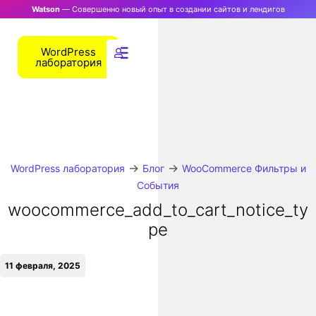
Watson
— Совершенно новый опыт в создании сайтов и лендигов
WordPress
лаборатория
→
→
WordPress лаборатория
Блог
WooCommerce Фильтры и
События
woocommerce_add_to_cart_notice_ty
pe
11 февраля, 2025