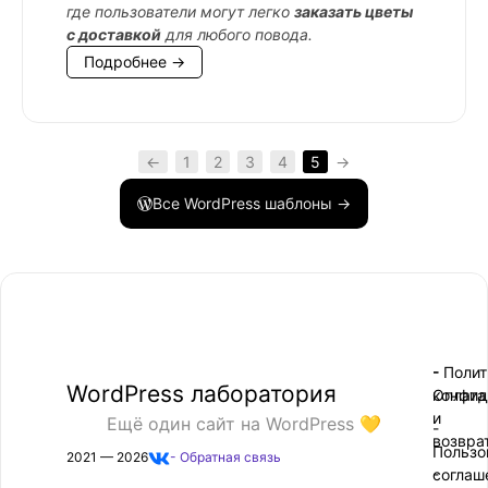
где пользователи могут легко
заказать цветы
с доставкой
для любого повода.
Подробнее →
←
1
2
3
4
5
→
Все WordPress шаблоны →
- Поли
-
WordPress лаборатория
конфид
Оплата
и
Ещё один сайт на WordPress 💛
-
возвра
Пользо
2021 — 2026
- Обратная связь
соглаш
-