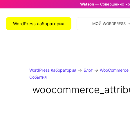
Watson
— Совершенно нов
WordPress лаборатория
МОЙ WORDPRESS
→
→
WordPress лаборатория
Блог
WooCommerce 
События
woocommerce_attrib