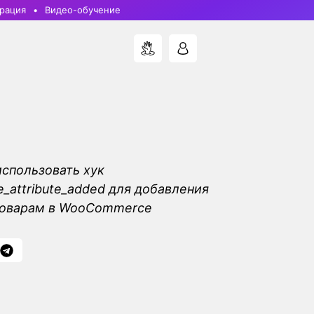
рация
Видео-обучение
использовать хук
attribute_added для добавления
 товарам в WooCommerce