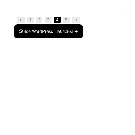
uct_id
)
{
←
1
2
3
4
5
→
Все WordPress шаблоны →