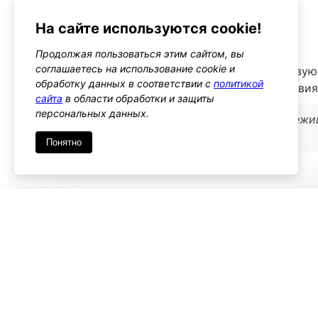
Альтернативы
woocommerce_attribute_updated
На сайте используются cookie!
Тип: action
Продолжая пользоваться этим сайтом, вы
соглашаетесь на использование cookie и
Этот хук срабатывает при обновлении существую
обработку данных в соответствии с
политикой
использован, если вам нужно выполнять действи
сайта
в области обработки и защиты
персональных данных.
Используйте его, если вам необходимо отслежив
только их добавление
Понятно
Имя
*
Emai
Комментарий