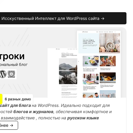
Исскуственный Интеллект для WordPress сайта →
uct_id
)
{
ct_id
;
6 разных демо
 логирование
сайт для блога
на WordPress. Идеально подходит для
востей
блогов и журналов
, обеспечивая комфортное и
 взаимодействие , полностью на
русском языке
бнее →