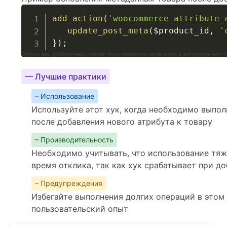
add_action
(
'woocommerce_attribute_
update_post_meta
(
$product_id
,
'
}
)
;
Здесь мы добавляем новое пользовательское поле в метаданные т
— Лучшие практики
– Использование
Используйте этот хук, когда необходимо выпо
после добавления нового атрибута к товару
– Производительность
Необходимо учитывать, что использование тя
время отклика, так как хук срабатывает при д
– Предупреждения
Избегайте выполнения долгих операций в этом 
пользовательский опыт