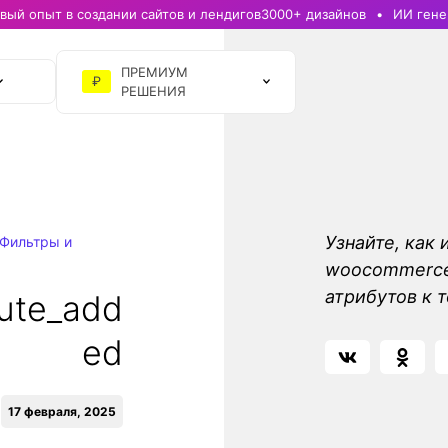
ый опыт в создании сайтов и лендигов
3000+ дизайнов
ИИ гене
ПРЕМИУМ
₽
РЕШЕНИЯ
Узнайте, как 
Фильтры и
woocommerce_
атрибутов к
ute_add
ed
17 февраля, 2025