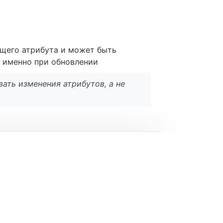
щего атрибута и может быть
я именно при обновлении
ать изменения атрибутов, а не
l
*