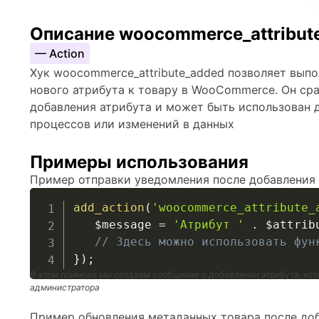
Описание woocommerce_attribut
— Action
Хук woocommerce_attribute_added позволяет выпо
нового атрибута к товару в WooCommerce. Он ср
добавления атрибута и может быть использован 
процессов или изменений в данных
Примеры использования
Пример отправки уведомления после добавления 
add_action
(
'woocommerce_attribute_
$message
=
'Атрибут '
.
$attrib
// Здесь можно использовать фун
}
)
;
В этом примере мы создаем сообщение о добавлении атрибута, ко
администратора
Пример обновления метаданных товара после доб