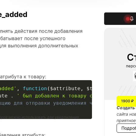
e_added
лнять действия после добавления
абатывает после успешного
для выполнения дополнительных
атрибута к товару:
added'
,
function
(
$attribute
,
$taxonomy
,
$prod
ute
.
' был добавлен к товару с ID '
.
$produ
1900 ₽
кцию для отправки уведомления через email или
Cоздать 
сайта но
торое можно использовать для уведомления
приятное
Подро
авления атрибута: