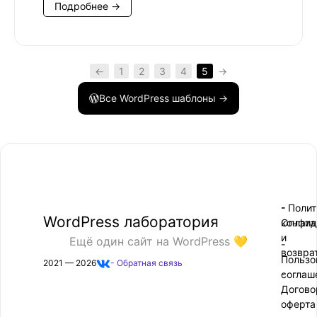
Подробнее →
←
1
2
3
4
5
→
Все WordPress шаблоны →
- Поли
-
WordPress лаборатория
конфид
Оплата
и
Ещё один сайт на WordPress 💛
-
возвра
Пользо
2021 — 2026
- Обратная связь
соглаш
-
Догово
оферта