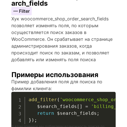
arch_fields
— Filter
Хук woocommerce_shop_order_search_fields
позволяет изменять поля, по которым
осуществляется поиск заказов в
WooCommerce. Он срабатывает на странице
администрирования заказов, когда
происходит поиск по заказам, и позволяет
добавлять или изменять поля поиска
Примеры использования
Пример добавления поля для поиска по
фамилии клиента:
add_filter
(
'woocommerce_shop_order
$search_fields
[
]
=
'billing_las
return
$search_fields
;
}
)
;
В этом примере мы добавляем возможность поиска по