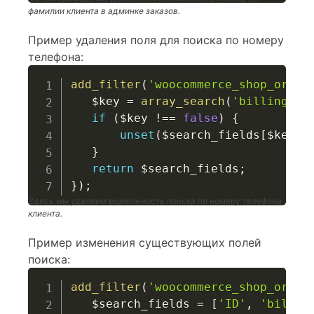
фамилии клиента в админке заказов.
Пример удаления поля для поиска по номеру
телефона:
add_filter
(
'woocommerce_shop_order
$key
=
array_search
(
'billing_ph
if
(
$key
!==
false
)
{
unset
(
$search_fields
[
$key
]
)
}
return
$search_fields
;
}
)
;
Здесь мы удаляем возможность поиска по номеру телефона
клиента.
Пример изменения существующих полей
поиска:
add_filter
(
'woocommerce_shop_order
$search_fields
=
[
'ID'
,
'billin