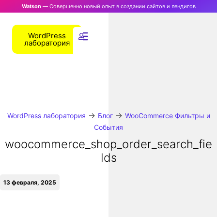
Watson
— Совершенно новый опыт в создании сайтов и лендигов
WordPress
лаборатория
→
→
WordPress лаборатория
Блог
WooCommerce Фильтры и
События
woocommerce_shop_order_search_fie
lds
13 февраля, 2025