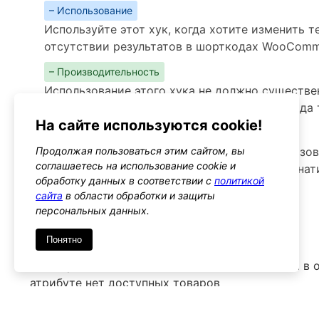
– Использование
Используйте этот хук, когда хотите изменить 
отсутствии результатов в шорткодах WooCom
– Производительность
Использование этого хука не должно существе
поскольку изменения касаются только вывода 
На сайте используются cookie!
– Предупреждения
Продолжая пользоваться этим сайтом, вы
Убедитесь, что изменения не нарушают пользо
соглашаетесь на использование cookie и
пользователям полезные ссылки или альтернат
обработку данных в соответствии с
политикой
Альтернативы
сайта
в области обработки и защиты
персональных данных.
woocommerce_no_products_found
Тип: action
Понятно
Этот хук позволяет изменить поведение, когда в
атрибуте нет доступных товаров
Используйте его, если хотите изменить поведени