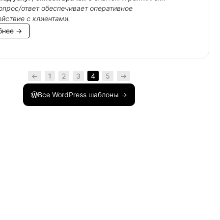
опрос/ответ обеспечивает оперативное
йствие с клиентами.
бнее →
ge
)
{
←
1
2
3
4
5
→
Все WordPress шаблоны →
ge
)
{