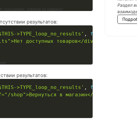
Раздел в
К сожалению, товаров не найдено.’
взаимоде
Подро
сутствии результатов:
$THIS->TYPE_loop_no_results'
,
function
(
$messa
lts">Нет доступных товаров</div>'
;
ации
ствии результатов:
$THIS->TYPE_loop_no_results'
,
function
(
$messa
f="/shop">Вернуться в магазин</a>'
;