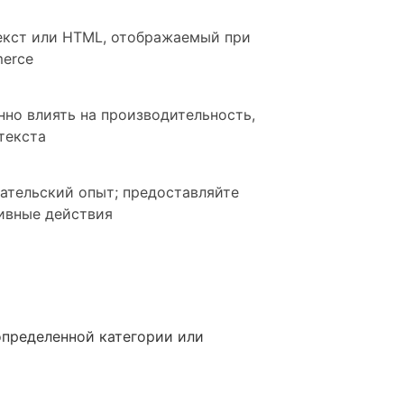
текст или HTML, отображаемый при
merce
нно влиять на производительность,
текста
вательский опыт; предоставляйте
ивные действия
 определенной категории или
е в более узком контексте,