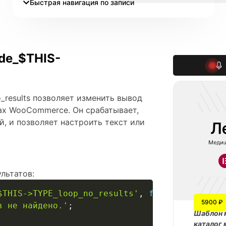
Быстрая навигация по записи
de_$THIS-
results позволяет изменить вывод
ах WooCommerce. Он срабатывает,
й, и позволяет настроить текст или
льтатов:
$THIS->TYPE_loop_no_results'
,
function
(
$messa
5900 ₽
в не найдено.'
;
Шаблон 
каталог 