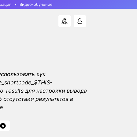
рация
Видео-обучение
использовать хук
_shortcode_$THIS-
o_results для настройки вывода
 отсутствии результатов в
e