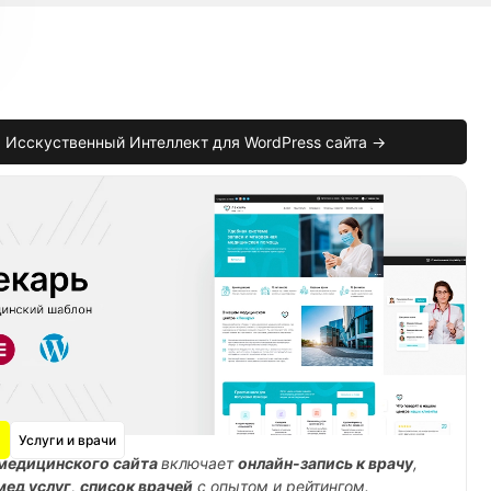
Исскуственный Интеллект для WordPress сайта →
ge
)
{
Услуги и врачи
медицинского сайта
включает
онлайн-запись к врачу
,
мед услуг
,
список врачей
с опытом и рейтингом.