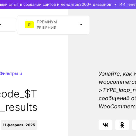
ый опыт в создании сайтов и лендигов
3000+ дизайнов
ИИ гене
ПРЕМИУМ
₽
РЕШЕНИЯ
Узнайте, как 
Фильтры и
woocommerce
>TYPE_loop_n
code_$T
сообщений об
_results
WooCommerc
11 февраля, 2025