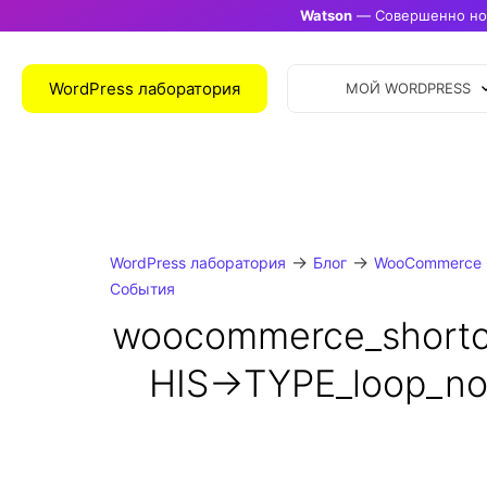
Watson
— Совершенно нов
WordPress лаборатория
МОЙ WORDPRESS
→
→
WordPress лаборатория
Блог
WooCommerce 
События
woocommerce_short
HIS->TYPE_loop_no