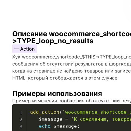
Описание woocommerce_shortco
>TYPE_loop_no_results
— Action
Хук woocommerce_shortcode_$THIS->TYPE_loop_no_
сообщения об отсутствии результатов в шорткод
когда на странице не найдено товаров или записе
HTML, который отображается в этом случае
Примеры использования
Пример изменения сообщения об отсутствии резу
add_action
(
'woocommerce_shortcode_
$message
=
'К сожалению, товаро
echo
$message
;