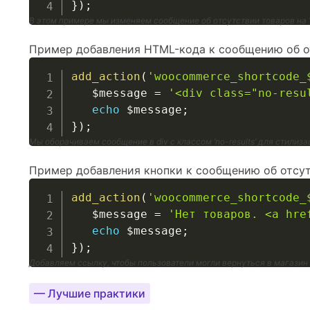
}
)
;
В этом примере мы изменяем сообщение об отсутствии товаров на ‘
Пример добавления HTML-кода к сообщению об от
add_action
(
'woocommerce_shortcode_
$message
=
'<div class="no-resu
echo
$message
;
}
)
;
Мы оборачиваем сообщение в div с классом ‘no-results’ для стилиз
Пример добавления кнопки к сообщению об отсут
add_action
(
'woocommerce_shortcode_
$message
=
'Нет товаров. <a hre
echo
$message
;
}
)
;
Добавляем ссылку, чтобы пользователи могли вернуться в магазин
— Лучшие практики