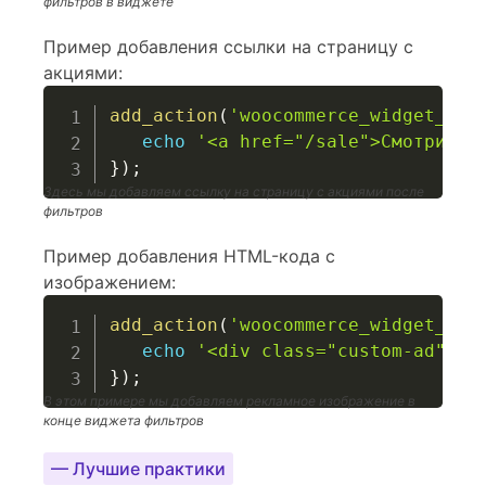
фильтров в виджете
Пример добавления ссылки на страницу с
акциями:
add_action
(
'woocommerce_widget_lay
echo
'<a href="/sale">Смотрите 
}
)
;
Здесь мы добавляем ссылку на страницу с акциями после
фильтров
Пример добавления HTML-кода с
изображением:
add_action
(
'woocommerce_widget_lay
echo
'<div class="custom-ad"><i
}
)
;
В этом примере мы добавляем рекламное изображение в
конце виджета фильтров
— Лучшие практики