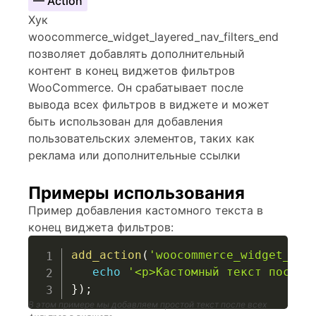
— Action
Хук
woocommerce_widget_layered_nav_filters_end
позволяет добавлять дополнительный
контент в конец виджетов фильтров
WooCommerce. Он срабатывает после
вывода всех фильтров в виджете и может
быть использован для добавления
пользовательских элементов, таких как
реклама или дополнительные ссылки
Примеры использования
Пример добавления кастомного текста в
конец виджета фильтров:
add_action
(
'woocommerce_widget_lay
echo
'<p>Кастомный текст после 
}
)
;
В этом примере мы добавляем простой текст после всех