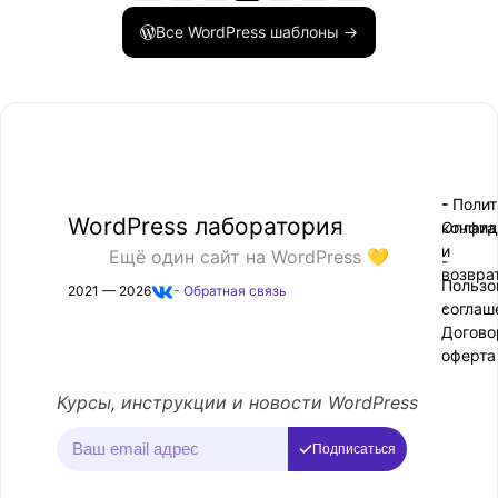
Все WordPress шаблоны →
- Поли
-
WordPress лаборатория
конфид
Оплата
и
Ещё один сайт на WordPress 💛
-
возвра
Пользо
2021 — 2026
- Обратная связь
соглаш
-
Догово
оферта
Курсы, инструкции и новости WordPress
Подписаться