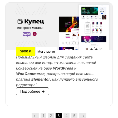
5900 ₽
Мега меню
Премиальный шаблон для создания сайта
компании или интернет магазина с высокой
конверсией на базе
WordPress
и
WooCommerce
, раскрывающий всю мощь
плагина
Elementor
, как лучшего визуального
редактора!
Подробнее →
←
1
2
3
4
5
→