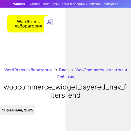
Watson
— Совершенно новый опыт в создании сайтов и лендигов
WordPress
лаборатория
→
→
WordPress лаборатория
Блог
WooCommerce Фильтры и
События
woocommerce_widget_layered_nav_fi
lters_end
11 февраля, 2025