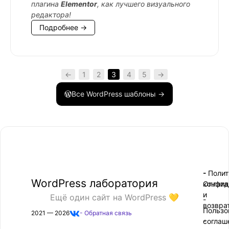
плагина
Elementor
, как лучшего визуального
редактора!
Подробнее →
←
1
2
3
4
5
→
Все WordPress шаблоны →
- Поли
-
WordPress лаборатория
конфид
Оплата
и
Ещё один сайт на WordPress 💛
-
возвра
Пользо
2021 — 2026
- Обратная связь
соглаш
-