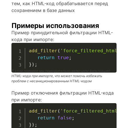
тем, как HTML-код обрабатывается перед
сохранением в базе данных
Примеры использования
Пример принудительной фильтрации HTML-
кода при импорте:
add_filter
(
'force_filtered_html_on
return
true
;
}
)
;
В этом примере мы принудительно включаем фильтрацию
HTML-кода при импорте, что может помочь избежать
проблем с несанкционированным HTML-кодом
Пример отключения фильтрации HTML-кода
при импорте:
add_filter
(
'force_filtered_html_on
return
false
;
}
)
;