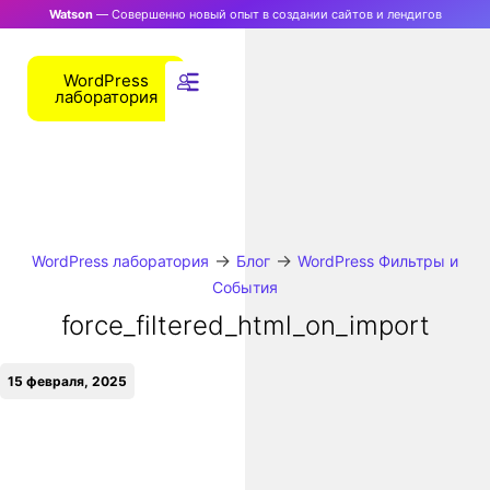
Watson
— Совершенно новый опыт в создании сайтов и лендигов
WordPress
лаборатория
→
→
WordPress лаборатория
Блог
WordPress Фильтры и
События
force_filtered_html_on_import
15 февраля, 2025