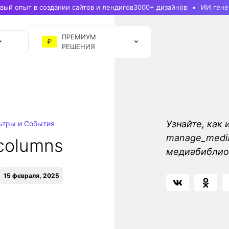
ый опыт в создании сайтов и лендигов
3000+ дизайнов
ИИ гене
ПРЕМИУМ
₽
РЕШЕНИЯ
Узнайте, как 
ьтры и События
manage_media
columns
медиабиблио
15 февраля, 2025