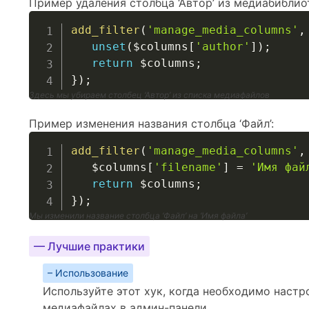
Пример удаления столбца ‘Автор’ из медиабиблио
add_filter
(
'manage_media_columns'
,
unset
(
$columns
[
'author'
]
)
;
return
$columns
;
}
)
;
Здесь мы убираем столбец ‘Автор’ из списка медиафайлов
Пример изменения названия столбца ‘Файл’:
add_filter
(
'manage_media_columns'
,
$columns
[
'filename'
]
=
'Имя фай
return
$columns
;
}
)
;
Мы изменили название столбца ‘Файл’ на ‘Имя файла’
— Лучшие практики
– Использование
Используйте этот хук, когда необходимо наст
медиафайлах в админ-панели