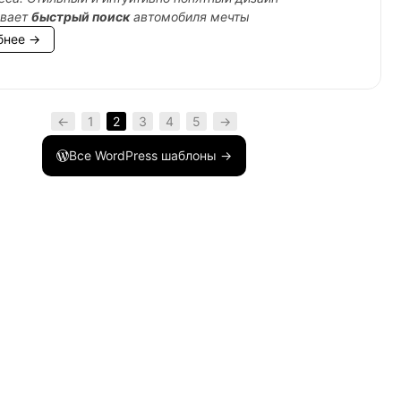
ивает
быстрый поиск
автомобиля мечты
бнее →
←
1
2
3
4
5
→
Все WordPress шаблоны →