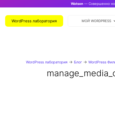
Watson
— Совершенно нов
WordPress лаборатория
МОЙ WORDPRESS
→
→
WordPress лаборатория
Блог
WordPress Фил
manage_media_