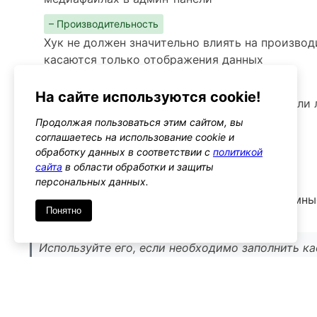
– Производительность
Хук не должен значительно влиять на производ
касаются только отображения данных
– Предупреждения
На сайте используются cookie!
Следите за тем, чтобы изменения не нарушали
Продолжая пользоваться этим сайтом, вы
Альтернативы
соглашаетесь на использование cookie и
manage_media_custom_column
обработку данных в соответствии с
политикой
Тип: action
сайта
в области обработки и защиты
персональных данных.
Этот хук позволяет добавлять данные в кастомн
Понятно
manage_media_columns
Используйте его, если необходимо заполнить к
медиафайлов