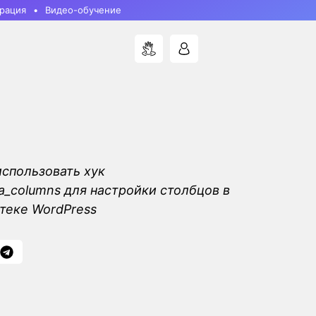
рация
Видео-обучение
использовать хук
_columns для настройки столбцов в
теке WordPress