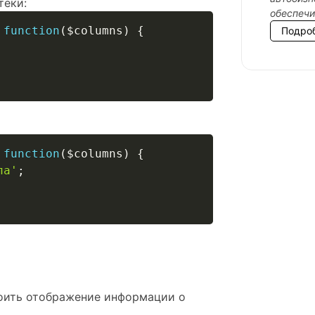
теки:
обеспеч
function
(
$columns
)
{
Подро
function
(
$columns
)
{
ла'
;
роить отображение информации о