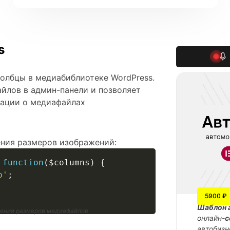
s
толбцы в медиабиблиотеке WordPress.
йлов в админ-панели и позволяет
мации о медиафайлах
ения размеров изображений:
function
(
$columns
)
{
р'
;
5900 ₽
Шаблон 
жения размеров медиафайлов
онлайн-
с
автобизн