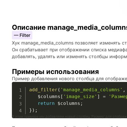
Описание manage_media_column
— Filter
Хук manage_media_columns позволяет изменять с
Он срабатывает при отображении списка медиафа
добавлять, удалять или изменять столбцы инфор
Примеры использования
Пример добавления нового столбца для отображ
add_filter
(
'manage_media_columns'
,
$columns
[
'image_size'
]
=
'Разме
return
$columns
;
}
)
;
В этом примере мы добавляем новый столбец ‘Размер’ для отобра