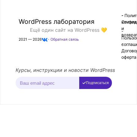
- Поли
-
WordPress лаборатория
конфид
Оплата
и
Ещё один сайт на WordPress 💛
-
возвра
Пользо
2021 — 2026
- Обратная связь
соглаш
-
Догово
оферта
Курсы, инструкции и новости WordPress
Подписаться