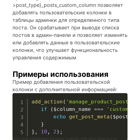
>post_type}_posts_custom_column позволяет
добавлять пользовательские колонки в
таблицы админки для определенного типа
поста. Он срабатывает при выводе списка
постов в админ-панели и позволяет изменять
или добавлять данные в пользовательские
колонки, что улучшает функциональность
управления содержимым
Примеры использования
Пример добавления пользовательской
колонки с дополнительной информацией:
add_action
(
'manage_product_posts_c
if
(
$column_name
===
'custom_in
echo
get_post_meta
(
$post_id
}
}
,
10
,
2
)
;
Этот код добавляет колонку ‘custom_info’ для типа поста