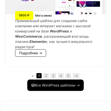
5900 ₽
Мега меню
Премиальный шаблон для создания сайта
компании или интернет магазина с высокой
конверсией на базе
WordPress
и
WooCommerce
, раскрывающий всю мощь
плагина
Elementor
, как лучшего визуального
редактора!
Подробнее →
←
1
2
3
4
5
→
Все WordPress шаблоны →