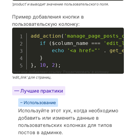
‘product’ и выводит значение пользовательского поля.
Пример добавления кнопки в
пользовательскую колонку:
add_action
(
'manage_page_posts_cust
if
(
$column_name
===
'edit_link
echo
'<a href="'
.
get_edit
}
}
,
10
,
2
)
;
Этот код добавляет ссылку ‘Редактировать’ в колонку
‘edit_link’ для страниц.
— Лучшие практики
– Использование
Используйте этот хук, когда необходимо
добавить или изменить данные в
пользовательских колонках для типов
постов в админке.