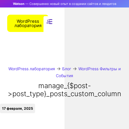
Watson
— Совершенно новый опыт в создании сайтов и лендигов
WordPress
лаборатория
→
→
WordPress лаборатория
Блог
WordPress Фильтры и
События
manage_{$post-
>post_type}_posts_custom_column
17 февраля, 2025