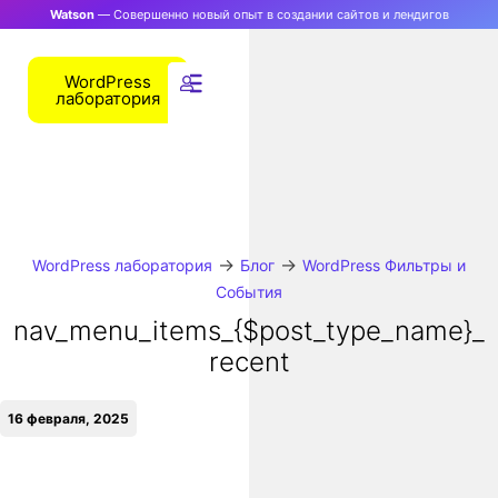
Watson
— Совершенно новый опыт в создании сайтов и лендигов
WordPress
лаборатория
→
→
WordPress лаборатория
Блог
WordPress Фильтры и
События
nav_menu_items_{$post_type_name}_
recent
16 февраля, 2025