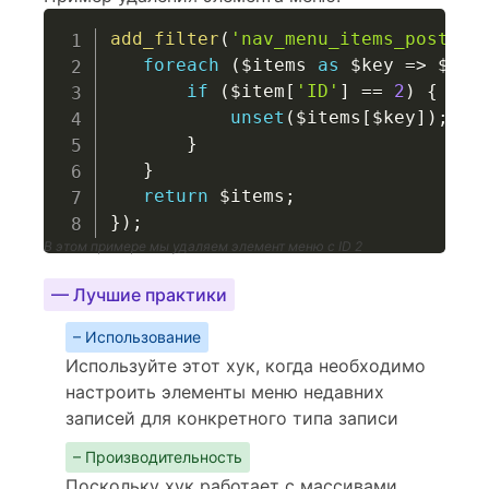
add_filter
(
'nav_menu_items_post_re
foreach
(
$items
as
$key
=>
$ite
if
(
$item
[
'ID'
]
==
2
)
{
unset
(
$items
[
$key
]
)
;
}
}
return
$items
;
}
)
;
В этом примере мы удаляем элемент меню с ID 2
— Лучшие практики
– Использование
Используйте этот хук, когда необходимо
настроить элементы меню недавних
записей для конкретного типа записи
– Производительность
Поскольку хук работает с массивами,