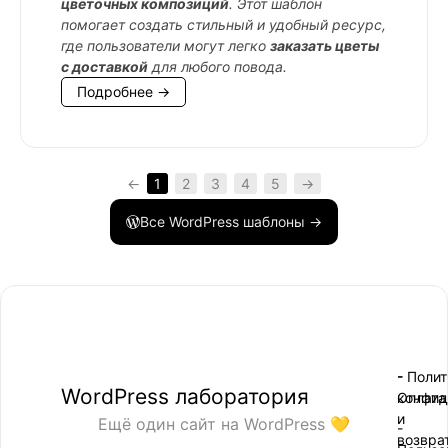
цветочных композиций
. Этот шаблон
помогает создать стильный и удобный ресурс,
где пользователи могут легко
заказать цветы
с доставкой
для любого повода.
Подробнее →
←
1
2
3
4
5
→
Все WordPress шаблоны →
- Поли
-
WordPress лаборатория
конфид
Оплата
и
Ещё один сайт на WordPress 💛
-
возвра