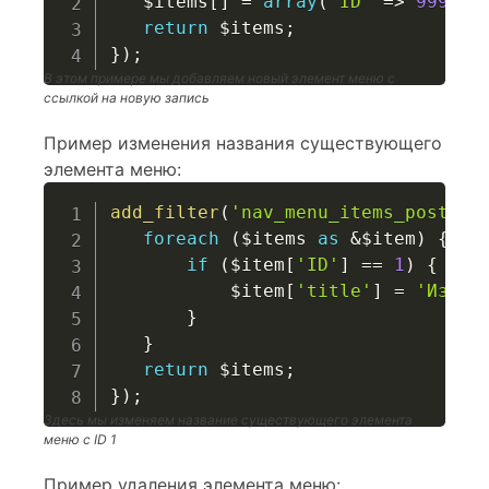
$items
[
]
=
array
(
'ID'
=>
999
,
'
return
$items
;
}
)
;
В этом примере мы добавляем новый элемент меню с
ссылкой на новую запись
Пример изменения названия существующего
элемента меню:
add_filter
(
'nav_menu_items_post_re
foreach
(
$items
as
&
$item
)
{
if
(
$item
[
'ID'
]
==
1
)
{
$item
[
'title'
]
=
'Измен
}
}
return
$items
;
}
)
;
Здесь мы изменяем название существующего элемента
меню с ID 1
Пример удаления элемента меню: