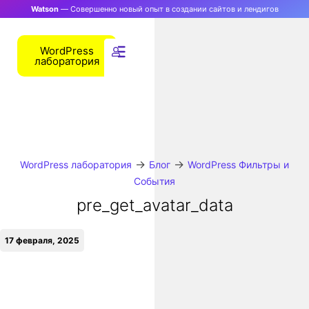
Watson
— Совершенно новый опыт в создании сайтов и лендигов
WordPress
лаборатория
→
→
WordPress лаборатория
Блог
WordPress Фильтры и
События
pre_get_avatar_data
17 февраля, 2025