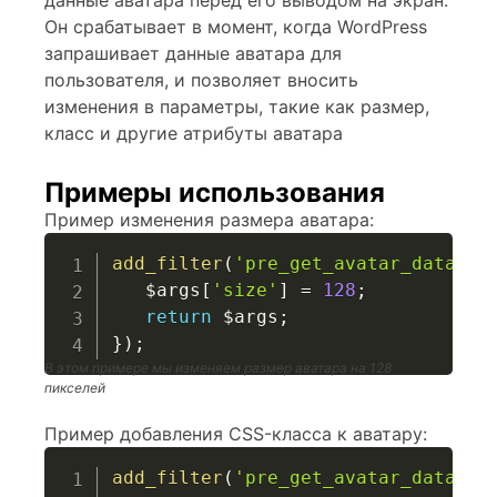
Он срабатывает в момент, когда WordPress
запрашивает данные аватара для
пользователя, и позволяет вносить
изменения в параметры, такие как размер,
класс и другие атрибуты аватара
Примеры использования
Пример изменения размера аватара:
add_filter
(
'pre_get_avatar_data'
,
$args
[
'size'
]
=
128
;
return
$args
;
}
)
;
В этом примере мы изменяем размер аватара на 128
пикселей
Пример добавления CSS-класса к аватару:
add_filter
(
'pre_get_avatar_data'
,