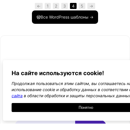
←
1
2
3
4
5
→
Все WordPress шаблоны →
- Поли
-
WordPress лаборатория
конфид
Оплата
На сайте используются cookie!
и
Ещё один сайт на WordPress 💛
-
возвра
Пользо
Продолжая пользоваться этим сайтом, вы соглашаетесь н
2021 — 2026
- Обратная связь
соглаш
-
использование cookie и обработку данных в соответствии
Догово
сайта
в области обработки и защиты персональных данны
оферта
Понятно
Курсы, инструкции и новости WordPress
Подписаться