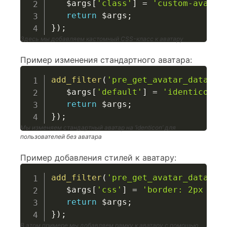
$args
[
'class'
]
=
'custom-avatar
return
$args
;
}
)
;
Здесь мы добавляем кастомный CSS-класс к аватару
Пример изменения стандартного аватара:
add_filter
(
'pre_get_avatar_data'
,
$args
[
'default'
]
=
'identicon'
;
return
$args
;
}
)
;
Мы изменяем стандартный аватар на ‘identicon’ для
пользователей без аватара
Пример добавления стилей к аватару:
add_filter
(
'pre_get_avatar_data'
,
$args
[
'css'
]
=
'border: 2px sol
return
$args
;
}
)
;
В этом примере мы добавляем рамку к аватару с помощью