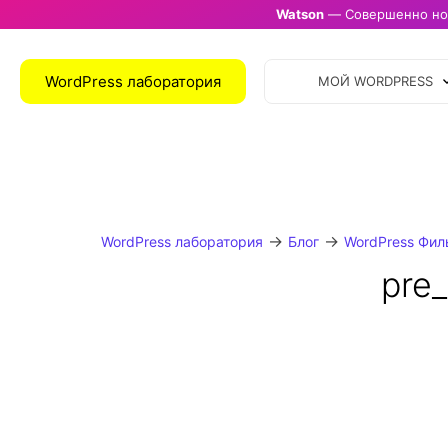
Watson
— Совершенно нов
WordPress лаборатория
МОЙ WORDPRESS
→
→
WordPress лаборатория
Блог
WordPress Фил
pre_