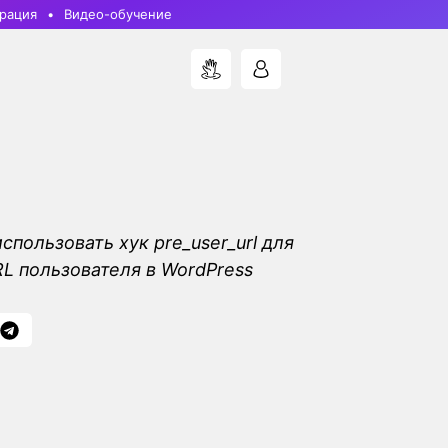
рация
Видео-обучение
использовать хук pre_user_url для
L пользователя в WordPress