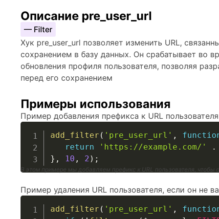
Описание pre_user_url
— Filter
Хук pre_user_url позволяет изменить URL, связанн
сохранением в базу данных. Он срабатывает во в
обновления профиля пользователя, позволяя раз
перед его сохранением
Примеры использования
Пример добавления префикса к URL пользователя
add_filter
(
'pre_user_url'
,
functio
return
'https://example.com/'
.
}
,
10
,
2
)
;
В этом примере мы добавляем префикс к URL пользователя, чтобы он 
Пример удаления URL пользователя, если он не ва
add_filter
(
'pre_user_url'
,
functio