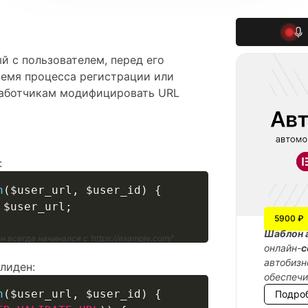
ый с пользователем, перед его
ремя процесса регистрации или
работчикам модифицировать URL
:
n
(
$user_url
,
$user_id
)
{
$user_url
;
5900 ₽
Шаблон 
всегда начинался с ‘https://example.com/’
онлайн-
с
автобизн
лиден:
обеспеч
n
(
$user_url
,
$user_id
)
{
Подро