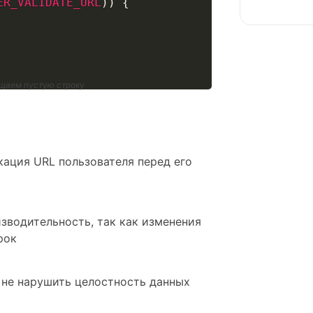
ER_VALIDATE_URL
)
)
{
ащаем пустую строку
кация URL пользователя перед его
изводительность, так как изменения
рок
 не нарушить целостность данных