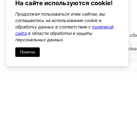
На сайте используются cookie!
Альтернативы
user_profile_update
Продолжая пользоваться этим сайтом, вы
Тип: action
соглашаетесь на использование cookie и
обработку данных в соответствии с
политикой
сайта
в области обработки и защиты
Этот хук позволяет выполнять действия после об
персональных данных.
Используйте его, если нужно выполнить дополн
Понятно
сохранения URL
Имя
*
Emai
Комментарий