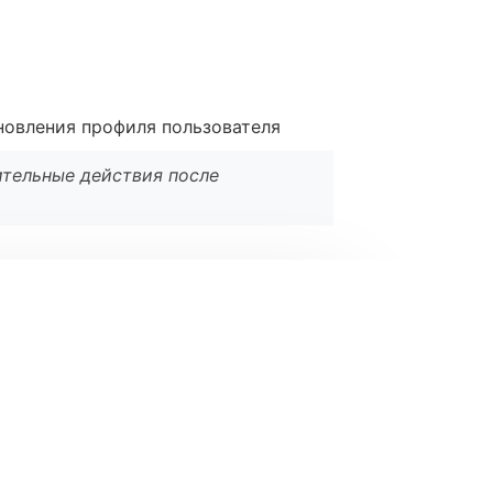
новления профиля пользователя
ительные действия после
l
*