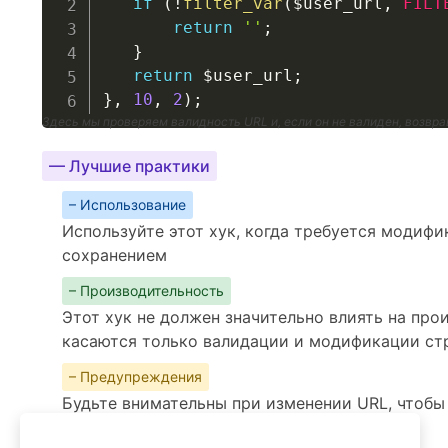
if
(
!
filter_var
(
$user_url
,
FILT
return
''
;
}
return
$user_url
;
}
,
10
,
2
)
;
Здесь мы проверяем валидность URL и, если он не валиден, возвр
— Лучшие практики
– Использование
Используйте этот хук, когда требуется модифи
сохранением
– Производительность
Этот хук не должен значительно влиять на про
касаются только валидации и модификации ст
– Предупреждения
Будьте внимательны при изменении URL, чтобы
пользователя