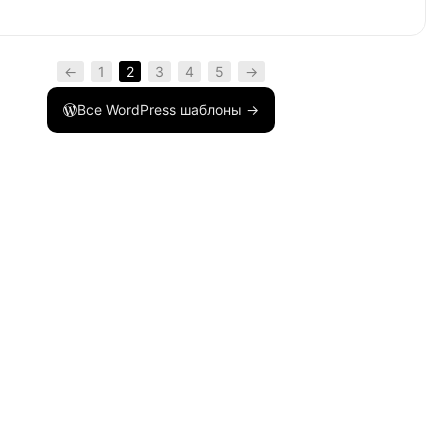
←
1
2
3
4
5
→
Все WordPress шаблоны →