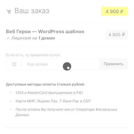
Ваш заказ
4 900
₽
Веб Герои — WordPress шаблон
₽
4 900
Лицензия на
1 домен
Если есть, то примените купон:
Применить
Доступные методы оплаты (только рубли):
VISA и MasterCard (выпущенные в РФ)
Карта МИР, Яндекс Pay, Т-Банк Pay и СБП
После оплаты Вы получите чек от Оператора Фискальных
Данных