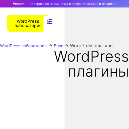
Watson
— Совершенно новый опыт в создании сайтов и лендигов
WordPress
лаборатория
→
→
WordPress плагины
WordPress лаборатория
Блог
WordPress
плагины