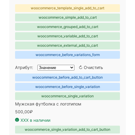
woocommerce_template_single_add_to_cart
woocommerce_simple_add_to_cart
woocommerce_grouped_add_to_cart
woocommerce_variable_add_to_cart
woocommerce_external_add_to_cart
woocommerce_before_variations_form
Атрибут:
↻ Очистить
woocommerce_before_add_to_cart_button
woocommerce_before_single_variation
woocommerce_single_variation
Мужская футболка с логотипом
500,00₽
☻
XXX в наличии
woocommerce_single_variation_add_to_cart_button