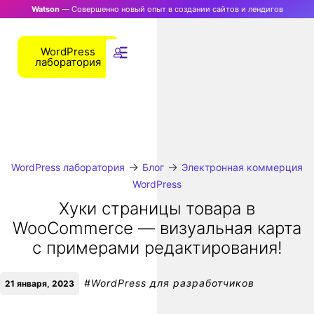
Watson
— Совершенно новый опыт в создании сайтов и лендигов
WordPress
лаборатория
→
→
WordPress лаборатория
Блог
Электронная коммерция
WordPress
Хуки страницы товара в
WooCommerce — визуальная карта
с примерами редактирования!
#
WordPress для разработчиков
21 января, 2023