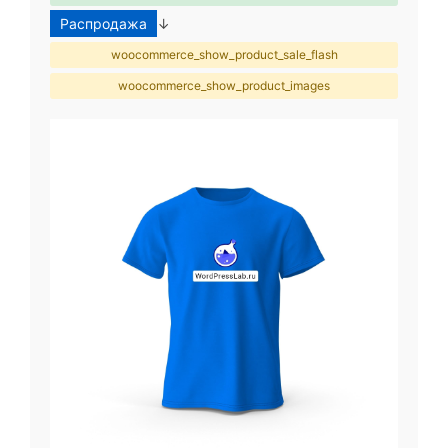
Распродажа
↓
woocommerce_show_product_sale_flash
woocommerce_show_product_images