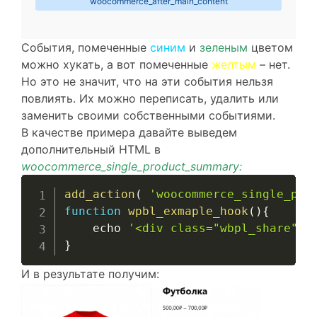
woocommerce_after_main_content
События, помеченные
синим
и
зеленым
цветом
можно хукать, а вот помеченные
желтым
– нет.
Но это не значит, что на эти события нельзя
повлиять. Их можно переписать, удалить или
заменить своими собственными событиями.
В качестве примера давайте выведем
дополнительный HTML в
woocommerce_single_product_summary:
add_action
(
'woocommerce_single_pro
function
wpbl_exmaple_hook
(
)
{
    echo 
'<div class="wbpl_share">Р
}
И в результате получим: