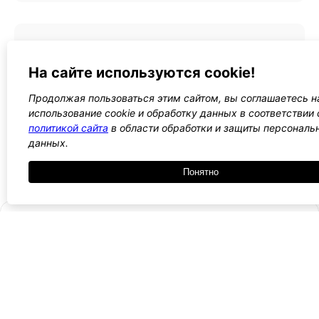
Что такое плагины в WordPress и как они
На сайте используются cookie!
работают?
Ищите шаблон чтобы сделать авто сайт? В мире
Продолжая пользоваться этим сайтом, вы соглашаетесь н
цифровых решений ...
использование cookie и обработку данных в соответствии 
политикой сайта
в области обработки и защиты персональ
данных.
1
2
Понятно
- Поли
-
WordPress лаборатория
конфид
Оплата
и
Ещё один сайт на WordPress 💛
-
возвра
Пользо