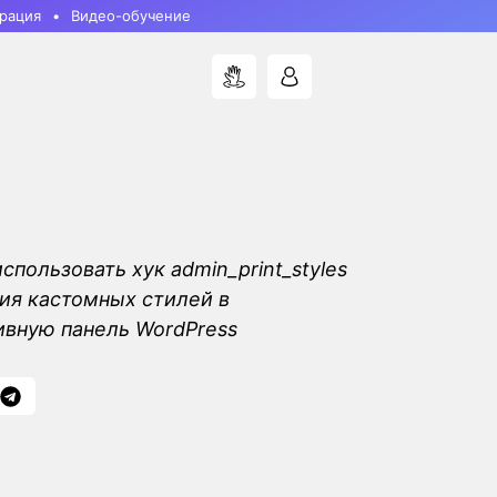
рация
Видео-обучение
использовать хук admin_print_styles
ия кастомных стилей в
вную панель WordPress