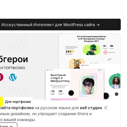
Исскуственный Интеллект для WordPress сайта →
admin-style.css'
)
;
Для портфолио
сайта портфолио
на русском языке для
веб студии
. С
ным дизайном, он упрощает создание блога и
ио вашей команды.
бнее →