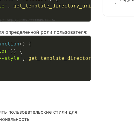
le'
,
get_template_directory_uri
(
)
.
'/css/pos
странице редактирования поста
ля определенной роли пользователя:
unction
(
)
{
tor'
)
)
{
y-style'
,
get_template_directory_uri
(
)
.
'/cs
ить пользовательские стили для
циональность