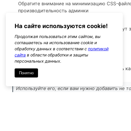
Обратите внимание на минимизацию CSS-файло
производительность админки
– Предупреждения
На сайте используются cookie!
Не добавляйте тяжелые стили, которые могут 
Продолжая пользоваться этим сайтом, вы
Альтернативы
соглашаетесь на использование cookie и
admin_enqueue_scripts
обработку данных в соответствии с
политикой
Тип: action
сайта
в области обработки и защиты
персональных данных.
Хук admin_enqueue_scripts позволяет добавлять ка
Понятно
административной панели
Используйте его, если вам нужно добавить не то
Имя
*
Emai