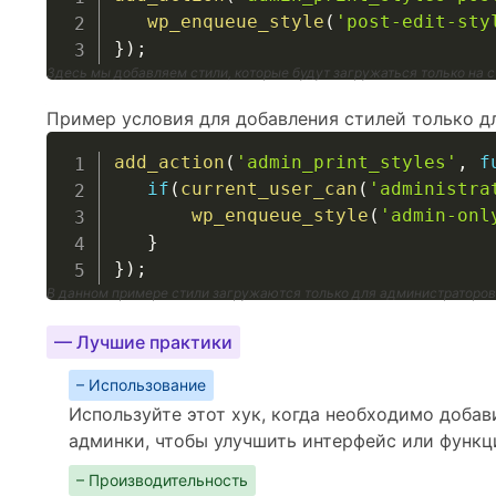
wp_enqueue_style
(
'post-edit-sty
}
)
;
Здесь мы добавляем стили, которые будут загружаться только на 
Пример условия для добавления стилей только д
add_action
(
'admin_print_styles'
,
f
if
(
current_user_can
(
'administra
wp_enqueue_style
(
'admin-onl
}
}
)
;
В данном примере стили загружаются только для администраторов
— Лучшие практики
– Использование
Используйте этот хук, когда необходимо добав
админки, чтобы улучшить интерфейс или функ
– Производительность