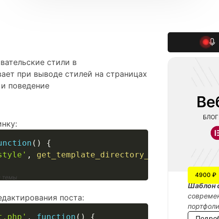
овательские стили в
вает при выводе стилей на страницах
 и поведение
нку:
unction
(
)
{
style'
,
get_template_directory_uri
(
)
.
'/css/
4900 ₽
з темы
Шаблон 
современ
едактирования поста:
портфол
t.php'
,
function
(
)
{
Подро