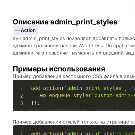
Описание admin_print_styles
— Action
Хук admin_print_styles позволяет добавлять польз
административной панели WordPress. Он срабаты
админки, что позволяет изменять их внешний вид
Примеры использования
Пример добавления кастомного CSS файла в адми
add_action
(
'admin_print_styles'
,
f
wp_enqueue_style
(
'custom-admin-
}
)
;
В этом примере мы добавляем кастомный CSS файл для админки и
Пример добавления стилей только на странице р
add_action
(
'admin_print_styles-pos