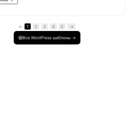
t-edit.css'
)
;
←
1
2
3
4
5
→
Все WordPress шаблоны →
s/admin-only.css'
)
;