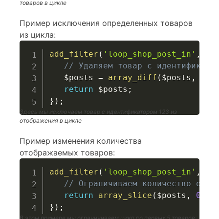
товаров в цикле
Пример исключения определенных товаров
из цикла:
add_filter
(
'loop_shop_post_in'
,
fu
// Удаляем товар с идентификато
$posts
=
array_diff
(
$posts
,
arr
return
$posts
;
}
)
;
Здесь мы исключаем товар с идентификатором 123 из
отображения в цикле
Пример изменения количества
отображаемых товаров:
add_filter
(
'loop_shop_post_in'
,
fu
// Ограничиваем количество отоб
return
array_slice
(
$posts
,
0
,
5
}
)
;
В этом примере мы ограничиваем цикл до первых 5 товаров