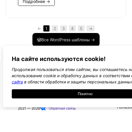
Подробнее →
←
1
2
3
4
5
→
Все WordPress шаблоны →
На сайте используются cookie!
Продолжая пользоваться этим сайтом, вы соглашаетесь н
использование cookie и обработку данных в соответствии
сайта
в области обработки и защиты персональных данны
- Поли
-
WordPress лаборатория
конфид
Оплата
Понятно
и
Ещё один сайт на WordPress 💛
-
возвра
Пользо
2021 — 2026
- Обратная связь
соглаш
-
Догово
оферта