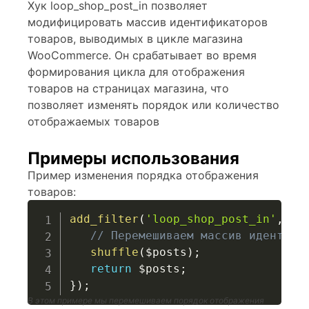
Хук loop_shop_post_in позволяет
модифицировать массив идентификаторов
товаров, выводимых в цикле магазина
WooCommerce. Он срабатывает во время
формирования цикла для отображения
товаров на страницах магазина, что
позволяет изменять порядок или количество
отображаемых товаров
Примеры использования
Пример изменения порядка отображения
товаров:
add_filter
(
'loop_shop_post_in'
,
fu
// Перемешиваем массив идентифи
shuffle
(
$posts
)
;
return
$posts
;
}
)
;
В этом примере мы перемешиваем порядок отображения