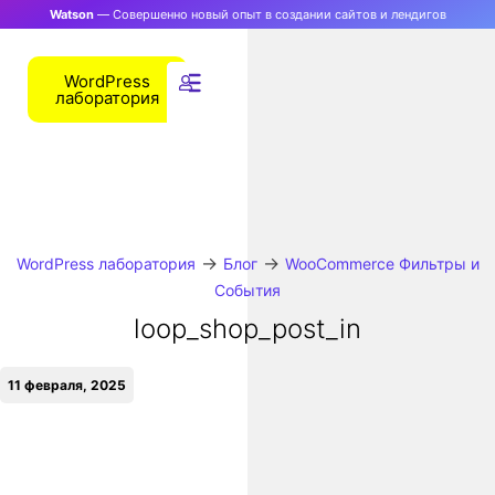
Watson
— Совершенно новый опыт в создании сайтов и лендигов
WordPress
лаборатория
→
→
WordPress лаборатория
Блог
WooCommerce Фильтры и
События
loop_shop_post_in
11 февраля, 2025