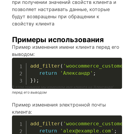
при получении значений свойств клиента и
позволяет настраивать данные, которые
будут возвращены при обращении к
свойству клиента
Примеры использования
Пример изменения имени клиента перед его
выводом:
add_filter
(
'woocommerce_customer_g
return
'Александр'
;
}
)
;
В этом примере мы изменяем имя клиента на ‘Александр’
перед его выводом
Пример изменения электронной почты
клиента:
add_filter
(
'woocommerce_customer_g
return
'alex@example.com'
;