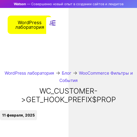
Watson
— Совершенно новый опыт в создании сайтов и лендигов
WordPress
лаборатория
→
→
WordPress лаборатория
Блог
WooCommerce Фильтры и
События
WC_CUSTOMER-
>GET_HOOK_PREFIX$PROP
11 февраля, 2025