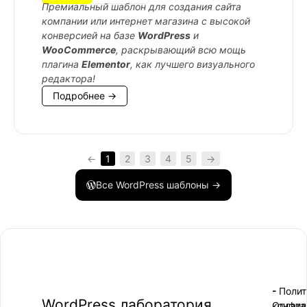
Премиальный шаблон для создания сайта
компании или интернет магазина с высокой
конверсией на базе
WordPress
и
WooCommerce
, раскрывающий всю мощь
плагина
Elementor
, как лучшего визуального
редактора!
Подробнее →
←
1
2
3
4
5
→
Все WordPress шаблоны →
- Поли
-
WordPress лаборатория
конфид
Оплата