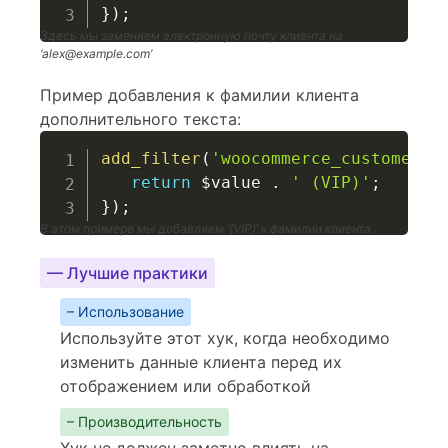
}
)
;
Здесь мы заменяем электронную почту клиента на
‘alex@example.com’
Пример добавления к фамилии клиента
дополнительного текста:
add_filter
(
'woocommerce_customer_g
return
$value
.
' (VIP)'
;
}
)
;
В этом примере мы добавляем ‘(VIP)’ к фамилии клиента
— Лучшие практики
– Использование
Используйте этот хук, когда необходимо
изменить данные клиента перед их
отображением или обработкой
– Производительность
Хук не должен заметно влиять на