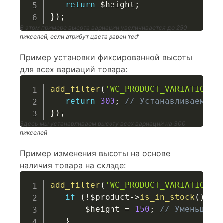
return
$height
;
}
)
;
В этом примере высота вариации увеличивается до 250
пикселей, если атрибут цвета равен ‘red’
Пример установки фиксированной высоты
для всех вариаций товара:
add_filter
(
'WC_PRODUCT_VARIATION->
return
300
;
// Устанавливаем фи
}
)
;
Здесь мы устанавливаем высоту всех вариаций на 300
пикселей
Пример изменения высоты на основе
наличия товара на складе:
add_filter
(
'WC_PRODUCT_VARIATION->
if
(
!
$product
->
is_in_stock
(
)
)
{
$height
=
150
;
// Уменьшаем
}