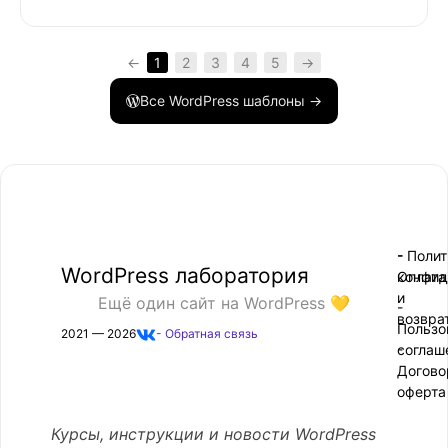
←
1
2
3
4
5
→
Все WordPress шаблоны →
- Поли
-
WordPress лаборатория
конфид
Оплата
и
Ещё один сайт на WordPress 💛
-
возвра
Пользо
2021 — 2026
- Обратная связь
соглаш
-
Догово
оферта
Курсы, инструкции и новости WordPress