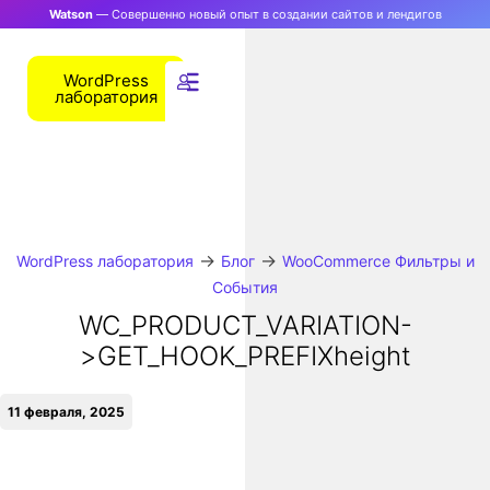
Watson
— Совершенно новый опыт в создании сайтов и лендигов
WordPress
лаборатория
→
→
WordPress лаборатория
Блог
WooCommerce Фильтры и
События
WC_PRODUCT_VARIATION-
>GET_HOOK_PREFIXheight
11 февраля, 2025