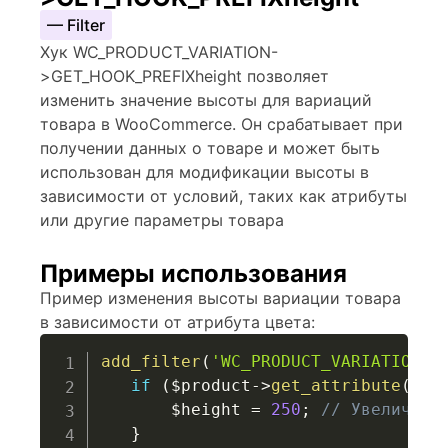
— Filter
Хук WC_PRODUCT_VARIATION-
>GET_HOOK_PREFIXheight позволяет
изменить значение высоты для вариаций
товара в WooCommerce. Он срабатывает при
получении данных о товаре и может быть
использован для модификации высоты в
зависимости от условий, таких как атрибуты
или другие параметры товара
Примеры использования
Пример изменения высоты вариации товара
в зависимости от атрибута цвета:
add_filter
(
'WC_PRODUCT_VARIATION->
if
(
$product
->
get_attribute
(
'co
$height
=
250
;
// Увеличива
}