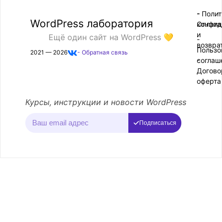
- Поли
-
WordPress лаборатория
конфид
Оплата
и
Ещё один сайт на WordPress 💛
-
возвра
Пользо
2021 — 2026
- Обратная связь
соглаш
-
Догово
оферта
Курсы, инструкции и новости WordPress
Подписаться