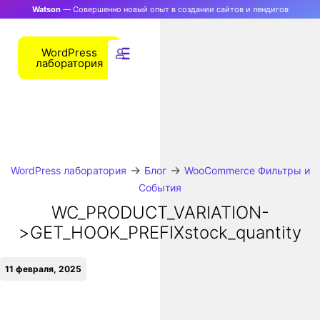
Watson
— Совершенно новый опыт в создании сайтов и лендигов
WordPress
лаборатория
→
→
WordPress лаборатория
Блог
WooCommerce Фильтры и
События
WC_PRODUCT_VARIATION-
>GET_HOOK_PREFIXstock_quantity
11 февраля, 2025