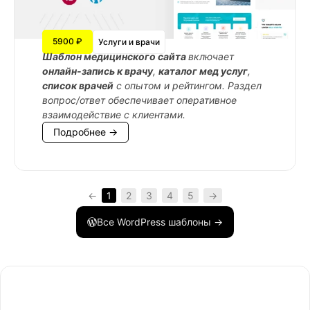
5900 ₽
Услуги и врачи
Шаблон медицинского сайта
включает
онлайн-запись к врачу
,
каталог мед услуг
,
список врачей
с опытом и рейтингом. Раздел
вопрос/ответ обеспечивает оперативное
взаимодействие с клиентами.
Подробнее →
←
1
2
3
4
5
→
Все WordPress шаблоны →