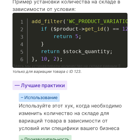
Пример установки количества на складе в
зависимости от условия:
add_filter
(
'WC_PRODUCT_VARIATION->
if
(
$product
->
get_id
(
)
==
123
)
return
5
;
}
return
$stock_quantity
;
}
,
10
,
2
)
;
Здесь мы устанавливаем количество на складе равным 5
только для вариации товара с ID 123.
— Лучшие практики
– Использование
Используйте этот хук, когда необходимо
изменить количество на складе для
вариаций товара в зависимости от
условий или специфики вашего бизнеса
– Производительность