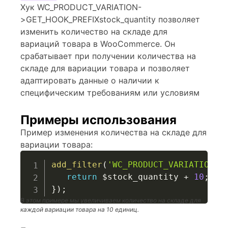
Хук WC_PRODUCT_VARIATION-
>GET_HOOK_PREFIXstock_quantity позволяет
изменить количество на складе для
вариаций товара в WooCommerce. Он
срабатывает при получении количества на
складе для вариации товара и позволяет
адаптировать данные о наличии к
специфическим требованиям или условиям
Примеры использования
Пример изменения количества на складе для
вариации товара:
add_filter
(
'WC_PRODUCT_VARIATION->
return
$stock_quantity
+
10
;
}
)
;
В этом примере мы увеличиваем количество на складе для
каждой вариации товара на 10 единиц.