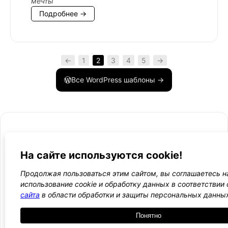
мечты
Подробнее →
←
1
2
3
4
5
→
Все WordPress шаблоны →
На сайте используются cookie!
- Поли
-
WordPress лаборатория
конфид
Оплата
Продолжая пользоваться этим сайтом, вы соглашаетесь н
и
Ещё один сайт на WordPress 💛
использование cookie и обработку данных в соответствии
-
возвра
сайта
в области обработки и защиты персональных данны
Пользо
2021 — 2026
- Обратная связь
соглаш
-
Понятно
Догово
оферта