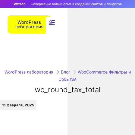
Watson
— Совершенно новый опыт в создании сайтов и лендигов
WordPress
лаборатория
→
→
WordPress лаборатория
Блог
WooCommerce Фильтры и
События
wc_round_tax_total
11 февраля, 2025