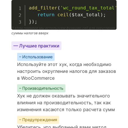
add_filter
(
'wc_round_tax_total'
,
f
return
ceil
(
$tax_total
)
;
}
)
;
В этом примере мы используем функцию ceil для округления
суммы налогов вверх
— Лучшие практики
– Использование
Используйте этот хук, когда необходимо
настроить округление налогов для заказов
в WooCommerce
– Производительность
Хук не должен оказывать значительного
влияния на производительность, так как
изменения касаются только расчета сумм
– Предупреждения
Убедитесь, что выбранный вами метод