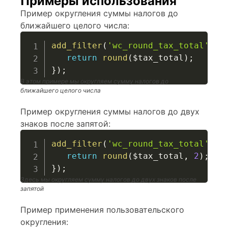
Примеры использования
Пример округления суммы налогов до
ближайшего целого числа:
add_filter
(
'wc_round_tax_total'
,
f
return
round
(
$tax_total
)
;
}
)
;
В этом примере мы округляем сумму налогов до
ближайшего целого числа
Пример округления суммы налогов до двух
знаков после запятой:
add_filter
(
'wc_round_tax_total'
,
f
return
round
(
$tax_total
,
2
)
;
}
)
;
Здесь мы округляем сумму налогов до двух знаков после
запятой
Пример применения пользовательского
округления: