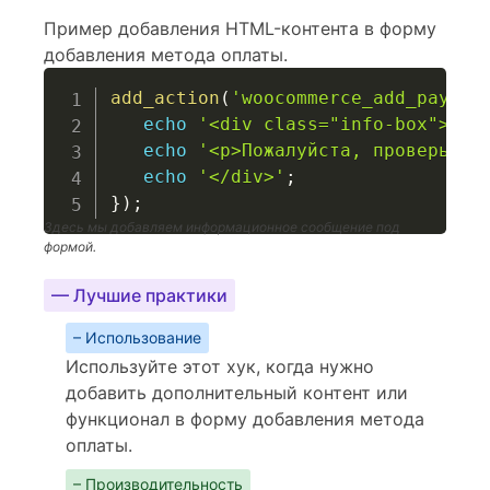
Пример добавления HTML-контента в форму
добавления метода оплаты.
add_action
(
'woocommerce_add_paymen
echo
'<div class="info-box">'
;
echo
'<p>Пожалуйста, проверьте 
echo
'</div>'
;
}
)
;
Здесь мы добавляем информационное сообщение под
формой.
— Лучшие практики
– Использование
Используйте этот хук, когда нужно
добавить дополнительный контент или
функционал в форму добавления метода
оплаты.
– Производительность