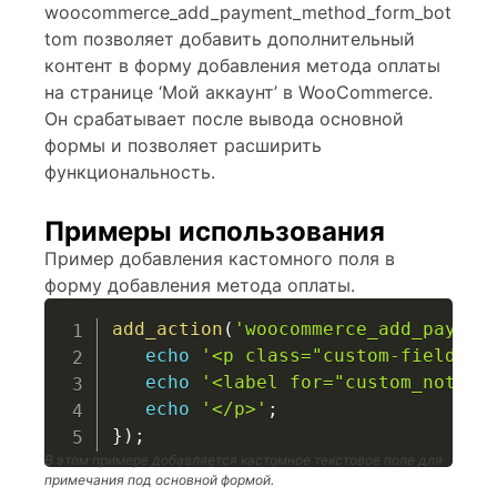
woocommerce_add_payment_method_form_bot
tom позволяет добавить дополнительный
контент в форму добавления метода оплаты
на странице ‘Мой аккаунт’ в WooCommerce.
Он срабатывает после вывода основной
формы и позволяет расширить
функциональность.
Примеры использования
Пример добавления кастомного поля в
форму добавления метода оплаты.
add_action
(
'woocommerce_add_paymen
echo
'<p class="custom-field">'
echo
'<label for="custom_note">
echo
'</p>'
;
}
)
;
В этом примере добавляется кастомное текстовое поле для
примечания под основной формой.