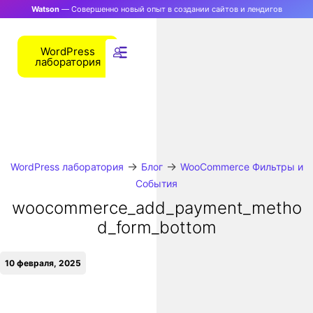
Watson
— Совершенно новый опыт в создании сайтов и лендигов
WordPress
лаборатория
→
→
WordPress лаборатория
Блог
WooCommerce Фильтры и
События
woocommerce_add_payment_metho
d_form_bottom
10 февраля, 2025