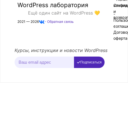
WordPress лаборатория
конфид
Оплата
и
Ещё один сайт на WordPress 💛
-
возвра
Пользо
2021 — 2026
- Обратная связь
соглаш
-
Догово
оферта
Курсы, инструкции и новости WordPress
Подписаться