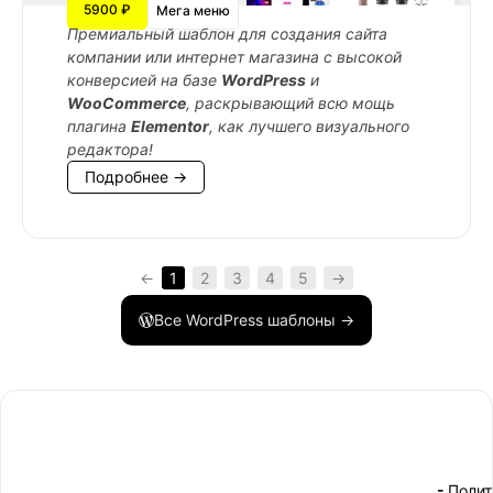
5900 ₽
Мега меню
Премиальный шаблон для создания сайта
компании или интернет магазина с высокой
конверсией на базе
WordPress
и
WooCommerce
, раскрывающий всю мощь
плагина
Elementor
, как лучшего визуального
редактора!
Подробнее →
←
1
2
3
4
5
→
Все WordPress шаблоны →
- Поли
-