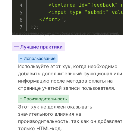
      <textarea id="feedback" name=
      <input type="submit" value="О
   </form>'
;
}
)
;
Мы добавляем форму для сбора отзывов от пользователей.
— Лучшие практики
– Использование
Используйте этот хук, когда необходимо
добавить дополнительный функционал или
информацию после методов оплаты на
странице учетной записи пользователя.
– Производительность
Этот хук не должен оказывать
значительного влияния на
производительность, так как он добавляет
только HTML-код.