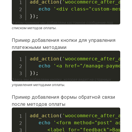
add_action
(
'woocommerce_after_acco
echo
'<div class="custom-messag
}
)
;
В этом примере мы добавляем кастомное сообщение под
списком методов оплаты.
Пример добавления кнопки для управления
платежными методами
add_action
(
'woocommerce_after_acco
echo
'<a href="/manage-payments
}
)
;
Здесь мы добавляем кнопку, которая ведет на страницу
управления методами оплаты.
Пример добавления формы обратной связи
после методов оплаты
add_action
(
'woocommerce_after_acco
echo
'<form method="post" action
      <label for="feedback">Ваш отз