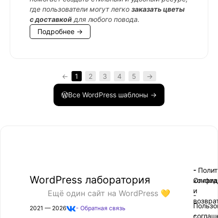
где пользователи могут легко
заказать цветы
с доставкой
для любого повода.
Подробнее →
←
1
2
3
4
5
→
Все WordPress шаблоны →
- Поли
-
WordPress лаборатория
конфид
Оплата
и
Ещё один сайт на WordPress 💛
-
возвра
Пользо
2021 — 2026
- Обратная связь
соглаш
-