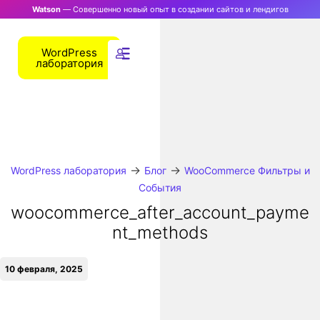
Watson
— Совершенно новый опыт в создании сайтов и лендигов
WordPress
лаборатория
→
→
WordPress лаборатория
Блог
WooCommerce Фильтры и
События
woocommerce_after_account_payme
nt_methods
10 февраля, 2025