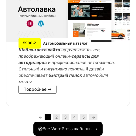
5900 ₽
Автомобильный каталог
Шаблон авто сайта
на русском языке,
преображающий онлайн-
сервисы для
автодилеров
и профессионалов автобизнеса.
Стильный и интуитивно понятный дизайн
обеспечивает
быстрый поиск
автомобиля
мечты
Подробнее →
←
1
2
3
4
5
→
Все WordPress шаблоны →