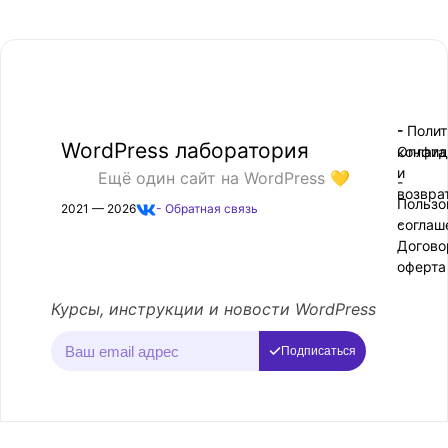
- Поли
-
WordPress лаборатория
конфид
Оплата
и
Ещё один сайт на WordPress 💛
-
возвра
Пользо
2021 — 2026
- Обратная связь
соглаш
-
Догово
оферта
Курсы, инструкции и новости WordPress
Подписаться