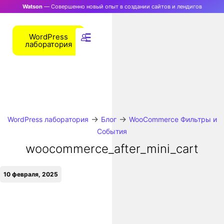
Watson
— Совершенно новый опыт в создании сайтов и лендигов
WordPress
лаборатория
→
→
WordPress лаборатория
Блог
WooCommerce Фильтры и
События
woocommerce_after_mini_cart
10 февраля, 2025