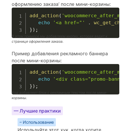
оформлению заказа’ после мини-корзины:
add_action
(
'woocommerce_after_mini
echo
'<a href="'
.
wc_get_check
}
)
;
В этом примере мы добавляем кнопку, которая ведет к
странице оформления заказа.
Пример добавления рекламного баннера
после мини-корзины:
add_action
(
'woocommerce_after_mini
echo
'<div class="promo-banner"
}
)
;
Код добавляет блок с рекламным текстом после мини-
корзины.
— Лучшие практики
– Использование
Используйте этот хук, когда хотите