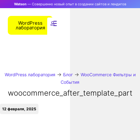
Watson
— Совершенно новый опыт в создании сайтов и лендигов
WordPress
лаборатория
→
→
WordPress лаборатория
Блог
WooCommerce Фильтры и
События
woocommerce_after_template_part
12 февраля, 2025