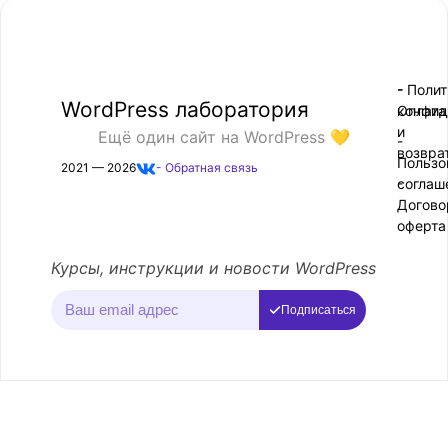
- Поли
-
WordPress лаборатория
конфид
Оплата
и
Ещё один сайт на WordPress 💛
-
возвра
Пользо
2021 — 2026
- Обратная связь
соглаш
-
Догово
оферта
Курсы, инструкции и новости WordPress
Подписаться