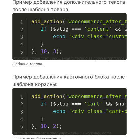
Пример добавления дополнительного текста
после шаблона товара:
add_action
(
'woocommerce_after_temp
if
(
$slug
===
'content'
&&
$nam
echo
'<div class="custom-me
}
}
,
10
,
3
)
;
Этот код добавляет сообщение ‘Спасибо за просмотр!’ после
шаблона товара.
Пример добавления кастомного блока после
шаблона корзины:
add_action
(
'woocommerce_after_temp
if
(
$slug
===
'cart'
&&
$name
=
echo
'<div class="cart-disc
}
}
,
10
,
2
)
;
Здесь добавляется предупреждение в корзину, если
загружен шаблон корзины.