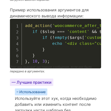
Пример использования аргументов для
динамического вывода информации:
add_action
(
'woocommerce_after_temp
if
(
$slug
===
'content'
&&
$nam
if
(
!
empty
(
$args
[
'custom_me
echo
'<div class="custo
}
}
}
,
10
,
3
)
;
Этот код выводит кастомное сообщение, если оно было
передано в аргументах.
— Лучшие практики
– Использование
Используйте этот хук, когда необходимо
добавить или изменить контент после
загрузки части шаблона без