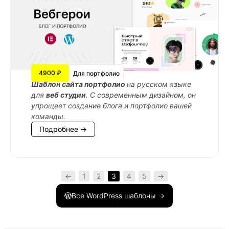
4900 ₽
Для портфолио
Шаблон сайта портфолио
на русском языке
для
веб студии
. С современным дизайном, он
упрощает создание блога и портфолио вашей
команды.
Подробнее →
←
1
2
3
4
5
→
Все WordPress шаблоны →