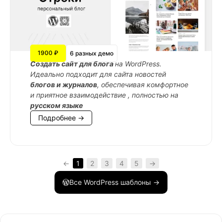
1900 ₽
6 разных демо
Cоздать сайт для блога
на WordPress.
Идеально подходит для сайта новостей
блогов и журналов
, обеспечивая комфортное
и приятное взаимодействие , полностью на
русском языке
Подробнее →
←
1
2
3
4
5
→
Все WordPress шаблоны →