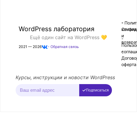
- Поли
-
WordPress лаборатория
конфид
Оплата
и
Ещё один сайт на WordPress 💛
-
возвра
Пользо
2021 — 2026
- Обратная связь
соглаш
-
Догово
оферта
Курсы, инструкции и новости WordPress
Подписаться