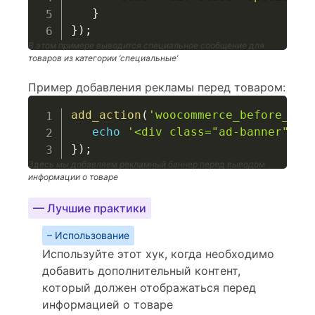
}
}
)
;
В этом примере выводится специальное сообщение для
товаров из категории ‘специальные’
Пример добавления рекламы перед товаром:
add_action
(
'woocommerce_before_sin
echo
'<div class="ad-banner">Ре
}
)
;
Здесь мы добавляем рекламный баннер перед выводом
информации о товаре
— Лучшие практики
– Использование
Используйте этот хук, когда необходимо
добавить дополнительный контент,
который должен отображаться перед
информацией о товаре