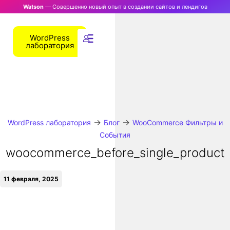
Watson
— Совершенно новый опыт в создании сайтов и лендигов
WordPress
лаборатория
→
→
WordPress лаборатория
Блог
WooCommerce Фильтры и
События
woocommerce_before_single_product
11 февраля, 2025