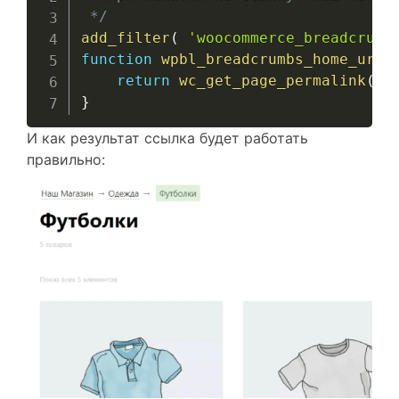
 */
add_filter
(
'woocommerce_breadcrumb
function
wpbl_breadcrumbs_home_url
(
return
wc_get_page_permalink
(
'
}
И как результат ссылка будет работать
правильно: