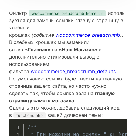
Фильтр
исполь
woocommerce_breadcrumb_home_url
зуется для замены ссылки главную страницу в
хлебных
крошках
(событие
woocommerce_breadcrumb
)
.
В хлебных крошках мы заменили
слово
«Главная»
на
«Наш Магазин»
и
дополнительно стилизовали вывод с
использованием
фильтра
woocommerce_breadcrumb_defaults
.
По умолчанию ссылка будет вести на главную
страница вашего сайта, но часто нужно
сделать так, чтобы ссылка вела на
главную
страницу самого магазина
.
Сделать это можно, добавив следующий код
в
вашей дочерней темы:
functions.php
/**

 * При нажатии на ссылку "Наш Магази