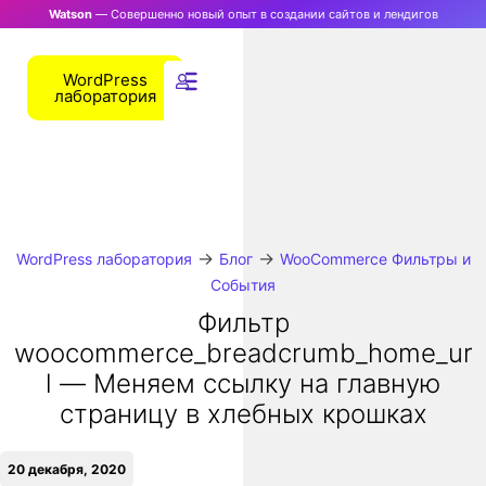
Watson
— Совершенно новый опыт в создании сайтов и лендигов
WordPress
лаборатория
→
→
WordPress лаборатория
Блог
WooCommerce Фильтры и
События
Фильтр
woocommerce_breadcrumb_home_ur
l — Меняем ссылку на главную
страницу в хлебных крошках
20 декабря, 2020