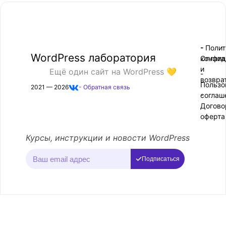
- Поли
-
WordPress лаборатория
конфид
Оплата
и
Ещё один сайт на WordPress 💛
-
возвра
Пользо
2021 — 2026
- Обратная связь
соглаш
-
Догово
оферта
Курсы, инструкции и новости WordPress
Подписаться