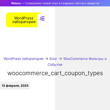
Watson
— Совершенно новый опыт в создании сайтов и лендигов
WordPress
лаборатория
→
→
WordPress лаборатория
Блог
WooCommerce Фильтры и
События
woocommerce_cart_coupon_types
12 февраля, 2025