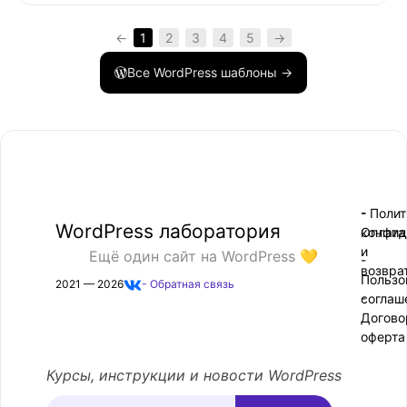
←
1
2
3
4
5
→
Все WordPress шаблоны →
- Поли
-
WordPress лаборатория
конфид
Оплата
и
Ещё один сайт на WordPress 💛
-
возвра
Пользо
2021 — 2026
- Обратная связь
соглаш
-
Догово
оферта
Курсы, инструкции и новости WordPress