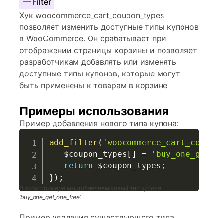
— Filter
Хук woocommerce_cart_coupon_types
позволяет изменить доступные типы купонов
в WooCommerce. Он срабатывает при
отображении страницы корзины и позволяет
разработчикам добавлять или изменять
доступные типы купонов, которые могут
быть применены к товарам в корзине
Примеры использования
Пример добавления нового типа купона:
add_filter
(
'woocommerce_cart_coupo
$coupon_types
[
]
=
'buy_one_get_
return
$coupon_types
;
}
)
;
В этом примере мы добавляем новый тип купона
‘buy_one_get_one_free’.
Пример удаления существующего типа