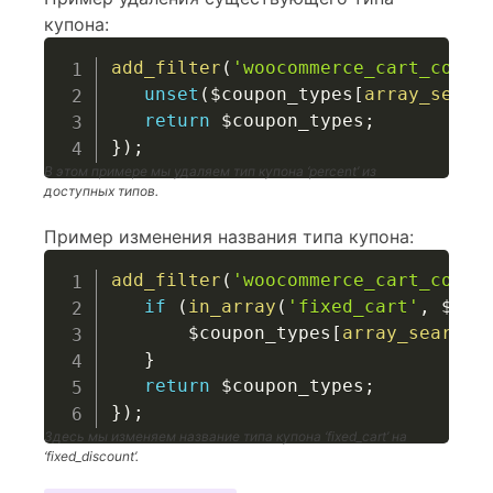
купона:
add_filter
(
'woocommerce_cart_coupo
unset
(
$coupon_types
[
array_searc
return
$coupon_types
;
}
)
;
В этом примере мы удаляем тип купона ‘percent’ из
доступных типов.
Пример изменения названия типа купона:
add_filter
(
'woocommerce_cart_coupo
if
(
in_array
(
'fixed_cart'
,
$cou
$coupon_types
[
array_search
(
}
return
$coupon_types
;
}
)
;
Здесь мы изменяем название типа купона ‘fixed_cart’ на
‘fixed_discount’.