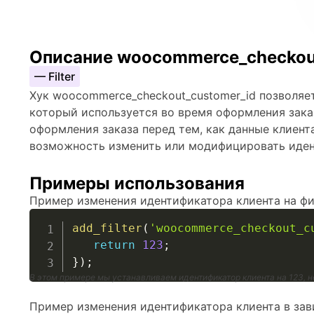
Описание woocommerce_checkou
— Filter
Хук woocommerce_checkout_customer_id позволяе
который используется во время оформления зака
оформления заказа перед тем, как данные клиента
возможность изменить или модифицировать иден
Примеры использования
Пример изменения идентификатора клиента на фи
add_filter
(
'woocommerce_checkout_c
return
123
;
}
)
;
В этом примере мы устанавливаем идентификатор клиента на 123, не
Пример изменения идентификатора клиента в зав