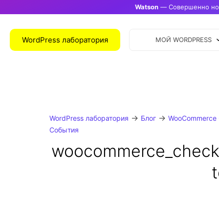
Watson
— Совершенно нов
WordPress лаборатория
МОЙ WORDPRESS
→
→
WordPress лаборатория
Блог
WooCommerce 
События
woocommerce_check