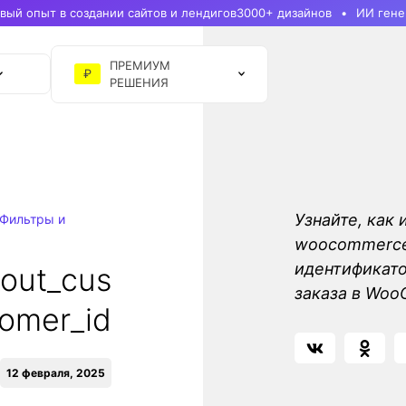
ый опыт в создании сайтов и лендигов
3000+ дизайнов
ИИ гене
ПРЕМИУМ
₽
РЕШЕНИЯ
Узнайте, как 
Фильтры и
woocommerce_
идентификато
out_cus
заказа в Wo
tomer_id
12 февраля, 2025