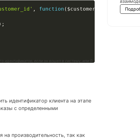
взаимоде
ustomer_id'
,
function
(
$customer_id
)
{
Подро
)
;
о идентификатор, если он вошел в систему, или 0,
ить идентификатор клиента на этапе
заказы с определенными
я на производительность, так как