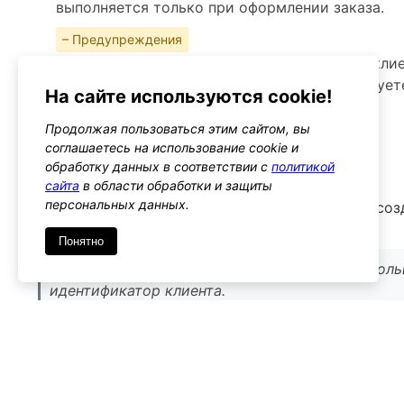
выполняется только при оформлении заказа.
– Предупреждения
Убедитесь, что изменения идентификатора кли
вашего магазина, особенно если вы используете
На сайте используются cookie!
Альтернативы
Продолжая пользоваться этим сайтом, вы
woocommerce_checkout_create_order
соглашаетесь на использование cookie и
Тип: action
обработку данных в соответствии с
политикой
сайта
в области обработки и защиты
персональных данных.
Этот хук позволяет вам взаимодействовать с со
изменения других аспектов заказа.
Понятно
Используйте его, если вам нужно изменить боль
идентификатор клиента.
Имя
*
Emai