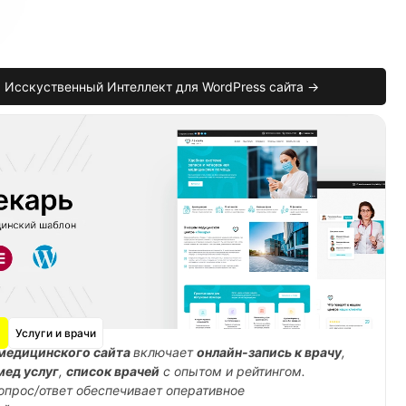
Исскуственный Интеллект для WordPress сайта →
Услуги и врачи
медицинского сайта
включает
онлайн-запись к врачу
,
мед услуг
,
список врачей
с опытом и рейтингом.
опрос/ответ обеспечивает оперативное