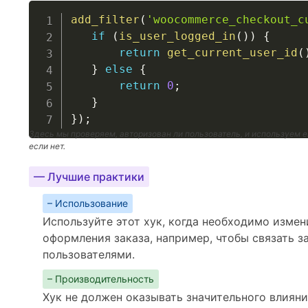
add_filter
(
'woocommerce_checkout_c
if
(
is_user_logged_in
(
)
)
{
return
get_current_user_id
(
}
else
{
return
0
;
}
}
)
;
Здесь мы проверяем, авторизован ли пользователь, и используем ег
если нет.
— Лучшие практики
– Использование
Используйте этот хук, когда необходимо измен
оформления заказа, например, чтобы связать 
пользователями.
– Производительность
Хук не должен оказывать значительного влияни