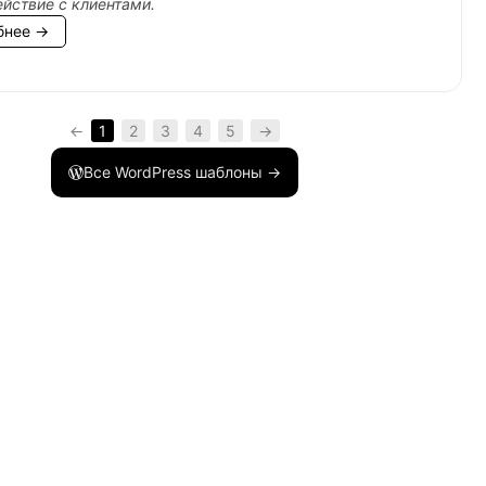
йствие с клиентами.
бнее →
←
1
2
3
4
5
→
Все WordPress шаблоны →