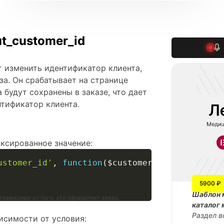
t_customer_id
т изменить идентификатор клиента,
за. Он срабатывает на странице
 будут сохранены в заказе, что дает
тификатор клиента.
ксированное значение:
ustomer_id'
,
function
(
$customer_id
)
{
5900 ₽
Шаблон 
зависимо от того, кто оформляет заказ.
каталог 
Раздел в
исимости от условия: