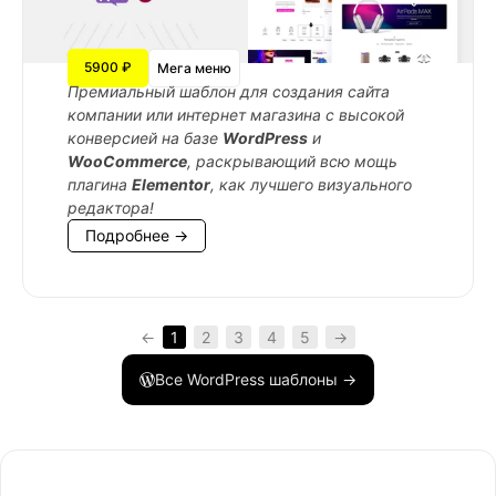
5900 ₽
Мега меню
Премиальный шаблон для создания сайта
компании или интернет магазина с высокой
конверсией на базе
WordPress
и
WooCommerce
, раскрывающий всю мощь
плагина
Elementor
, как лучшего визуального
редактора!
Подробнее →
←
1
2
3
4
5
→
Все WordPress шаблоны →