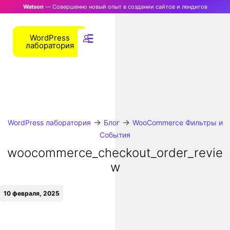
Watson
— Совершенно новый опыт в создании сайтов и лендигов
WordPress
лаборатория
→
→
WordPress лаборатория
Блог
WooCommerce Фильтры и
События
woocommerce_checkout_order_revie
w
10 февраля, 2025