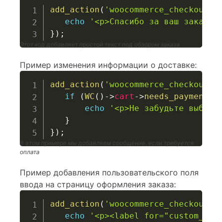
add_action
(
'woocommerce_checkout_o
echo
'<p>Спасибо за ваш заказ!<
}
)
;
Этот код добавляет простой текст под обзором заказа
Пример изменения информации о доставке:
add_action
(
'woocommerce_checkout_o
if
(
WC
(
)
->
cart
->
needs_payment
(
)
echo
'<p>Не забудьте выбрат
}
}
)
;
В этом примере мы добавляем сообщение, если требуется
оплата
Пример добавления пользовательского поля
ввода на страницу оформления заказа:
add_action
(
'woocommerce_checkout_o
echo
'<p><label for="custom_not