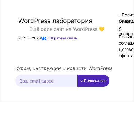
- Поли
-
WordPress лаборатория
конфид
Оплата
и
Ещё один сайт на WordPress 💛
-
возвра
Пользо
2021 — 2026
- Обратная связь
соглаш
-
Догово
оферта
Курсы, инструкции и новости WordPress
Подписаться