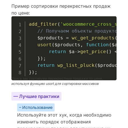
Пример сортировки перекрестных продаж
по цене:
add_filter
(
'woocommerce_cross_sell
// Получаем объекты продуктов д
$products
=
wc_get_products
(
arr
usort
(
$products
,
function
(
$a
,
$
return
$a
->
get_price
(
)
<=>
}
)
;
return
wp_list_pluck
(
$products
,
}
)
;
Здесь мы сортируем перекрестные продажи по цене,
используя функцию usort для сортировки массивов
— Лучшие практики
– Использование
Используйте этот хук, когда необходимо
изменить порядок отображения