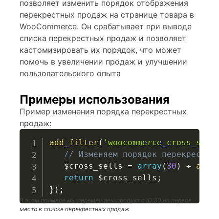
позволяет изменить порядок отображения
перекрестных продаж на странице товара в
WooCommerce. Он срабатывает при выводе
списка перекрестных продаж и позволяет
кастомизировать их порядок, что может
помочь в увеличении продаж и улучшении
пользовательского опыта
Примеры использования
Пример изменения порядка перекрестных
продаж:
add_filter
(
'woocommerce_cross_sell
// Изменяем порядок перекрестны
$cross_sells
=
array
(
30
)
+
arra
return
$cross_sells
;
}
)
;
В этом примере мы перемещаем продукт с ID 30 на первое
место в списке перекрестных продаж