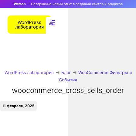
Watson
— Совершенно новый опыт в создании сайтов и лендигов
WordPress
лаборатория
→
→
WordPress лаборатория
Блог
WooCommerce Фильтры и
События
woocommerce_cross_sells_order
11 февраля, 2025