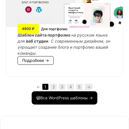
4900 ₽
Для портфолио
Шаблон сайта портфолио
на русском языке
для
веб студии
. С современным дизайном, он
упрощает создание блога и портфолио вашей
команды.
Подробнее →
←
1
2
3
4
5
→
Все WordPress шаблоны →