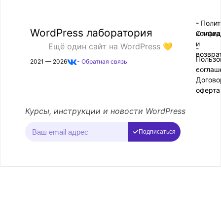
- Поли
-
WordPress лаборатория
конфид
Оплата
и
Ещё один сайт на WordPress 💛
-
возвра
Пользо
2021 — 2026
- Обратная связь
соглаш
-
Догово
оферта
Курсы, инструкции и новости WordPress
Подписаться