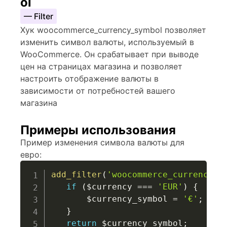
ol
— Filter
Хук woocommerce_currency_symbol позволяет
изменить символ валюты, используемый в
WooCommerce. Он срабатывает при выводе
цен на страницах магазина и позволяет
настроить отображение валюты в
зависимости от потребностей вашего
магазина
Примеры использования
Пример изменения символа валюты для
евро:
add_filter
(
'woocommerce_currency_s
if
(
$currency
===
'EUR'
)
{
$currency_symbol
=
'€'
;
}
return
$currency_symbol
;