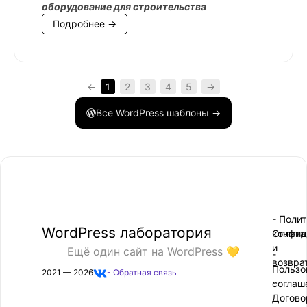
оборудование для строительства
Подробнее →
←
1
2
3
4
5
→
Все WordPress шаблоны →
- Поли
-
WordPress лаборатория
конфид
Оплата
и
Ещё один сайт на WordPress 💛
-
возвра
Пользо
2021 — 2026
- Обратная связь
соглаш
-
Догово