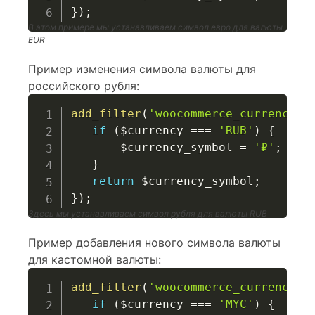
}
)
;
В этом примере мы устанавливаем символ евро для валюты
EUR
Пример изменения символа валюты для
российского рубля:
add_filter
(
'woocommerce_currency_s
if
(
$currency
===
'RUB'
)
{
$currency_symbol
=
'₽'
;
}
return
$currency_symbol
;
}
)
;
Здесь мы устанавливаем символ рубля для валюты RUB
Пример добавления нового символа валюты
для кастомной валюты:
add_filter
(
'woocommerce_currency_s
if
(
$currency
===
'MYC'
)
{