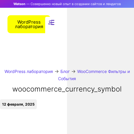
Watson
— Совершенно новый опыт в создании сайтов и лендигов
WordPress
лаборатория
→
→
WordPress лаборатория
Блог
WooCommerce Фильтры и
События
woocommerce_currency_symbol
12 февраля, 2025