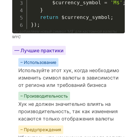
$currency_symbol
=
'M$'
;
}
return
$currency_symbol
;
}
)
;
Мы добавляем новый символ ‘M$’ для кастомной валюты
MYC
— Лучшие практики
– Использование
Используйте этот хук, когда необходимо
изменить символ валюты в зависимости
от региона или требований бизнеса
– Производительность
Хук не должен значительно влиять на
производительность, так как изменения
касаются только отображения валюты
– Предупреждения