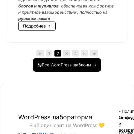
блогов и журналов
, обеспечивая комфортное
и приятное взаимодействие , полностью на
русском языке
Подробнее →
←
1
2
3
4
5
→
Все WordPress шаблоны →
- Поли
-
WordPress лаборатория
конфид
Оплата
и
Ещё один сайт на WordPress 💛
-
возвра
Пользо