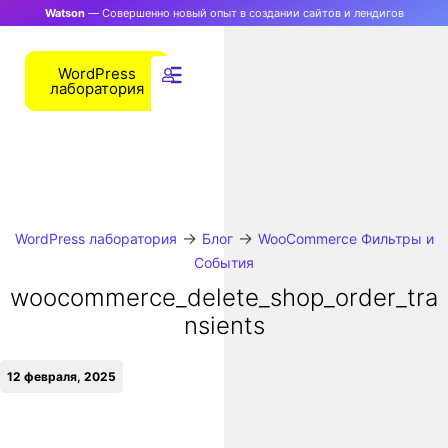
Watson
— Совершенно новый опыт в создании сайтов и лендигов
WordPress
лаборатория
→
→
WordPress лаборатория
Блог
WooCommerce Фильтры и
События
woocommerce_delete_shop_order_tra
nsients
12 февраля, 2025