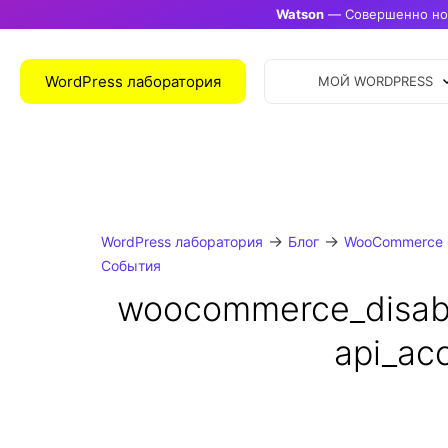
Watson
— Совершенно нов
WordPress лаборатория
МОЙ WORDPRESS
→
→
WordPress лаборатория
Блог
WooCommerce 
События
woocommerce_disabl
api_ac