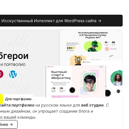
Исскуственный Интеллект для WordPress сайта →
)
{
Для портфолио
сайта портфолио
на русском языке для
веб студии
. С
ным дизайном, он упрощает создание блога и
ио вашей команды.
бнее →