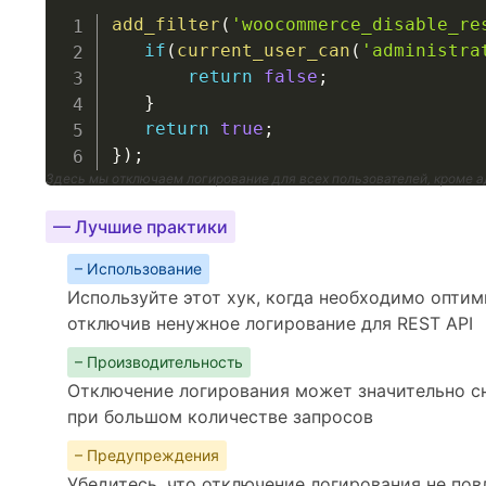
add_filter
(
'woocommerce_disable_re
if
(
current_user_can
(
'administra
return
false
;
}
return
true
;
}
)
;
Здесь мы отключаем логирование для всех пользователей, кроме 
— Лучшие практики
– Использование
Используйте этот хук, когда необходимо опти
отключив ненужное логирование для REST API
– Производительность
Отключение логирования может значительно сн
при большом количестве запросов
– Предупреждения
Убедитесь, что отключение логирования не по