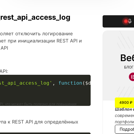
est_api_access_log
зволяет отключить логирование
ает при инициализации REST API и
 API
API:
st_api_access_log'
,
function
(
$disable_logging
4900 ₽
PI, что может быть полезно для повышения
Шаблон 
современ
па к REST API для определённых
портфол
Подро