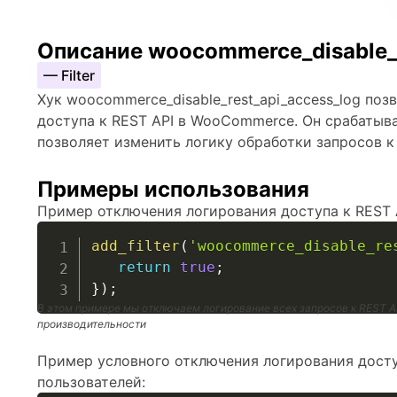
Описание woocommerce_disable_r
— Filter
Хук woocommerce_disable_rest_api_access_log по
доступа к REST API в WooCommerce. Он срабатыв
позволяет изменить логику обработки запросов к
Примеры использования
Пример отключения логирования доступа к REST 
add_filter
(
'woocommerce_disable_re
return
true
;
}
)
;
В этом примере мы отключаем логирование всех запросов к REST A
производительности
Пример условного отключения логирования досту
пользователей: