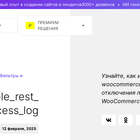
ый опыт в создании сайтов и лендигов
3000+ дизайнов
ИИ гене
ПРЕМИУМ
₽
РЕШЕНИЯ
Узнайте, как 
Фильтры и
woocommerce_
отключения л
e_rest_
WooCommerc
cess_log
12 февраля, 2025