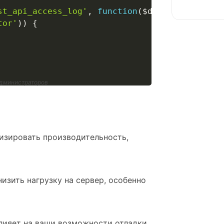
st_api_access_log'
,
function
(
$disable_logging
tor'
)
)
{
администраторов
мизировать производительность,
изить нагрузку на сервер, особенно
влияет на ваши возможности отладки