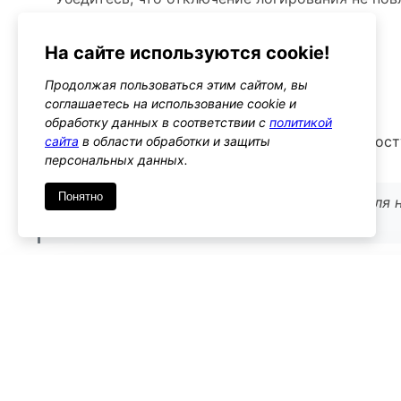
и мониторинга
На сайте используются cookie!
Альтернативы
woocommerce_api_logging
Продолжая пользоваться этим сайтом, вы
Тип: filter
соглашаетесь на использование cookie и
обработку данных в соответствии с
политикой
Этот хук позволяет управлять логированием досту
сайта
в области обработки и защиты
персональных данных.
детальную настройку
Понятно
Используйте его, если хотите больше контроля 
а какие — нет
Имя
*
Emai
Комментарий