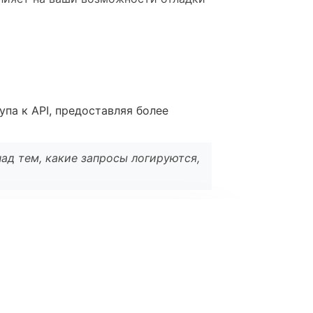
па к API, предоставляя более
над тем, какие запросы логируются,
l
*