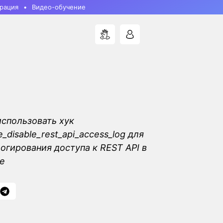
рация
Видео-обучение
использовать хук
disable_rest_api_access_log для
огирования доступа к REST API в
e