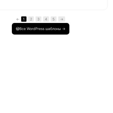
)
{
←
1
2
3
4
5
→
Все WordPress шаблоны →