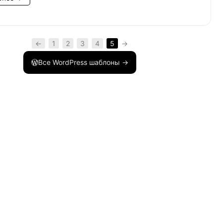
←
1
2
3
4
5
→
от ваш товар.'
)
;
Все WordPress шаблоны →