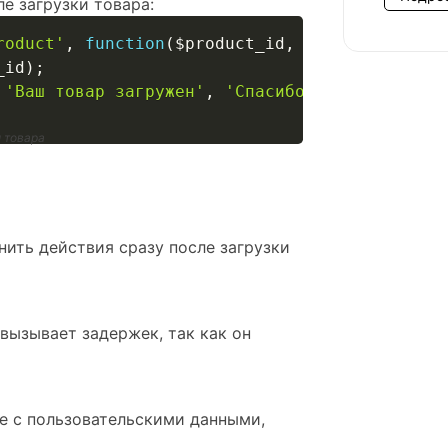
е загрузки товара:
roduct'
,
function
(
$product_id
,
$user_id
)
{
_id
)
;
'Ваш товар загружен'
,
'Спасибо за покупку! В
 товара
нить действия сразу после загрузки
 вызывает задержек, так как он
те с пользовательскими данными,