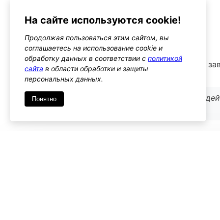
Альтернативы
На сайте используются cookie!
woocommerce_order_status_completed
Продолжая пользоваться этим сайтом, вы
Тип: action
соглашаетесь на использование cookie и
обработку данных в соответствии с
политикой
Этот хук позволяет выполнять действия после за
сайта
в области обработки и защиты
полезно для тех же целей
персональных данных.
Используйте его, если вам нужно выполнить дейс
Понятно
на уровне скачивания товара
Имя
*
Emai
Комментарий