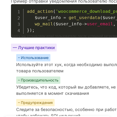
Пример отправки уведомления пользователю посл
add_action
(
'woocommerce_download_p
$user_info
=
get_userdata
(
$user
wp_mail
(
$user_info
->
user_email
,
}
)
;
Здесь мы отправляем email пользователю после успешной загрузки
— Лучшие практики
– Использование
Используйте этот хук, когда необходимо выпол
товара пользователем
– Производительность
Убедитесь, что код, который вы добавляете, не
выполняется в момент скачивания
– Предупреждения
Следите за безопасностью, особенно при рабо
чтобы избежать SQL-инъекций