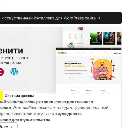
Исскуственный Интеллект для WordPress сайта →
Система аренды
сайта аренды спецтехники
или
строительного
>
$user_id
,
'downloaded_at'
=>
current_time
(
'
вания
. Этот шаблон помогает создать функциональный
где пользователи могут легко
арендовать
вание для строительства
бнее →