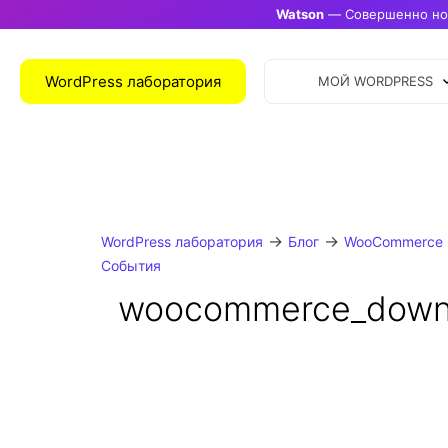
Watson
— Совершенно нов
WordPress лаборатория
МОЙ WORDPRESS
→
→
WordPress лаборатория
Блог
WooCommerce 
События
woocommerce_down