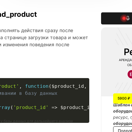
d_product
полнять действия сразу после
на странице загрузки товара и может
и изменения поведения после
roduct'
,
function
(
$product_id
,
$user_id
)
{
ивании в базу данных
5900 ₽
Шаблон 
rray
(
'product_id'
=>
$product_id
,
'user_id'
=
оборудо
ресурс, 
цу базы данных для дальнейшего анализа
оборудо
Подро