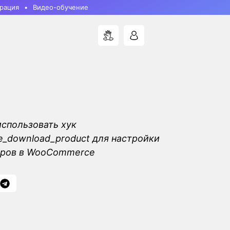
рация
Видео-обучение
использовать хук
_download_product для настройки
аров в WooCommerce