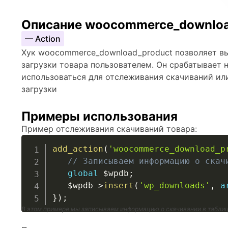
Описание woocommerce_downloa
— Action
Хук woocommerce_download_product позволяет вы
загрузки товара пользователем. Он срабатывает 
использоваться для отслеживания скачиваний ил
загрузки
Примеры использования
Пример отслеживания скачиваний товара:
add_action
(
'woocommerce_download_p
// Записываем информацию о скач
global
$wpdb
;
$wpdb
->
insert
(
'wp_downloads'
,
a
}
)
;
В этом примере мы записываем информацию о скачивании в табли