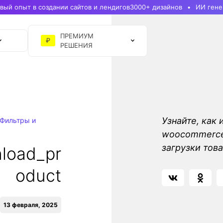
ый опыт в создании сайтов и лендигов
3000+ дизайнов
ИИ гене
ПРЕМИУМ
₽
РЕШЕНИЯ
Узнайте, как 
Фильтры и
woocommerce
загрузки тов
load_pr
oduct
13 февраля, 2025