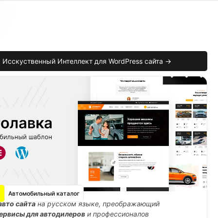
Исскуственный Интеллект для WordPress сайта →
Автомобильный каталог
tml
,
$product
,
$attribute
)
{
авто сайта
на русском языке, преображающий
ервисы для автодилеров
и профессионалов