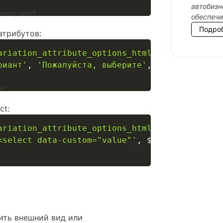
автобизн
менту select
обеспеч
Подро
атрибутов:
ariation_attribute_options_html'
,
function
(
$h
риант'
,
'Пожалуйста, выберите'
,
$html
)
;
е’
ct:
ariation_attribute_options_html'
,
function
(
$h
<select data-custom="value"'
,
$html
)
;
ить внешний вид или