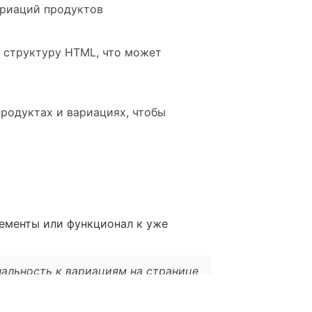
ариаций продуктов
и структуру HTML, что может
продуктах и вариациях, чтобы
лементы или функционал к уже
нальность к вариациям на странице