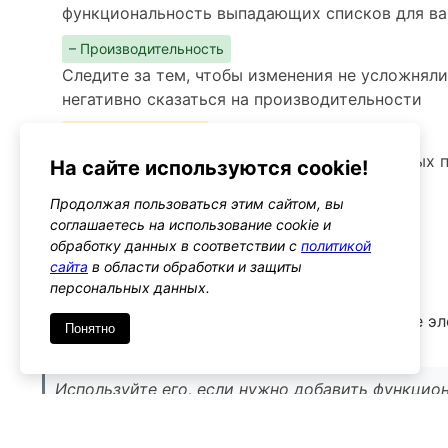
функциональность выпадающих списков для в
– Производительность
Следите за тем, чтобы изменения не усложнял
негативно сказаться на производительности
– Предупреждения
Обязательно тестируйте изменения на разных 
На сайте используются cookie!
избежать ошибок вывода
Продолжая пользоваться этим сайтом, вы
Альтернативы
соглашаетесь на использование cookie и
обработку данных в соответствии с
политикой
woocommerce_variation_options
сайта
в области обработки и защиты
Тип: action
персональных данных.
Этот хук позволяет добавлять дополнительные э
Понятно
существующим вариантам
Используйте его, если нужно добавить функцио
редактирования товара