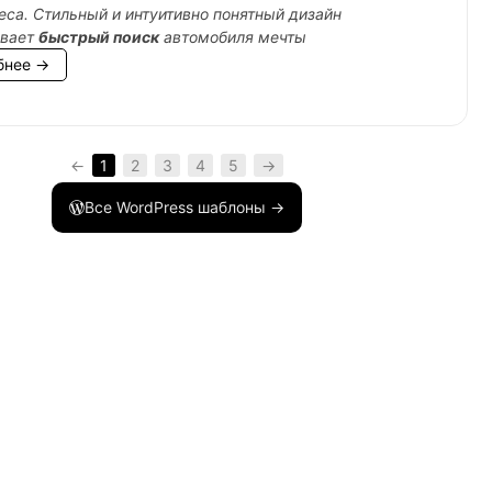
еса. Стильный и интуитивно понятный дизайн
ивает
быстрый поиск
автомобиля мечты
бнее →
tml
,
$product
,
$attribute
)
{
←
1
2
3
4
5
→
Все WordPress шаблоны →
tml
,
$product
,
$attribute
)
{