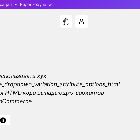
рация
Видео-обучение
использовать хук
dropdown_variation_attribute_options_html
ия HTML-кода выпадающих вариантов
ooCommerce