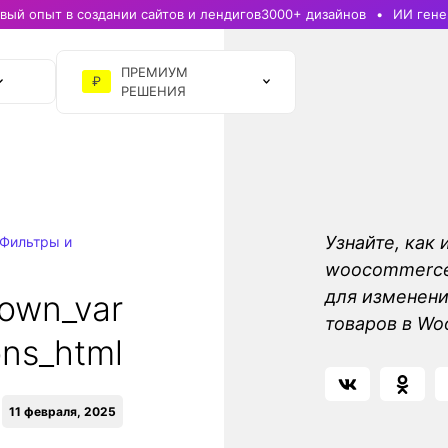
ый опыт в создании сайтов и лендигов
3000+ дизайнов
ИИ гене
ПРЕМИУМ
₽
РЕШЕНИЯ
Узнайте, как 
Фильтры и
woocommerce_
для изменен
own_var
товаров в W
ons_html
11 февраля, 2025