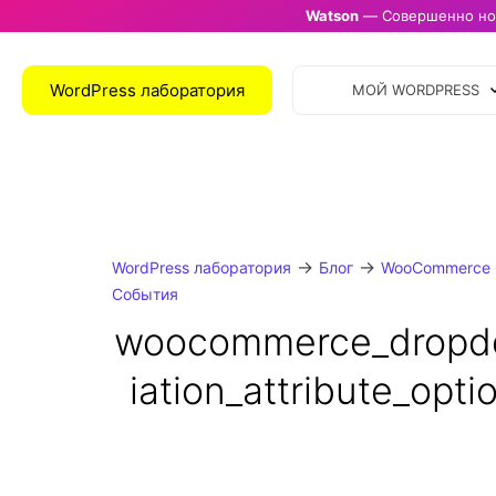
Watson
— Совершенно нов
WordPress лаборатория
МОЙ WORDPRESS
→
→
WordPress лаборатория
Блог
WooCommerce 
События
woocommerce_dropd
iation_attribute_opti