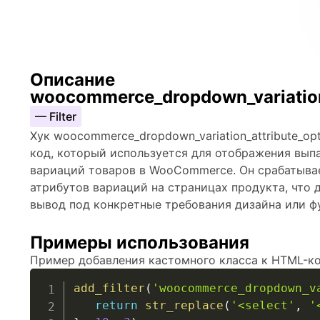
Описание
woocommerce_dropdown_variation
— Filter
Хук woocommerce_dropdown_variation_attribute_op
код, который используется для отображения вы
вариаций товаров в WooCommerce. Он срабатыва
атрибутов вариаций на страницах продукта, что
вывод под конкретные требования дизайна или 
Примеры использования
Пример добавления кастомного класса к HTML-к
add_filter
(
'woocommerce_dropdown_v
return
str_replace
(
'<select'
,
'