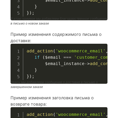
$email_instance
->
add_conten
}
}
)
;
В этом примере мы добавляем благодарственное сообщение
в письмо о новом заказе
Пример изменения содержимого письма о
доставке:
add_action
(
'woocommerce_email'
,
fu
if
(
$email
===
'customer_comple
$email_instance
->
add_conten
}
}
)
;
Здесь мы добавляем сообщение о доставке в письмо о
завершенном заказе
Пример изменения заголовка письма о
возврате товара:
add_action
(
'woocommerce_email'
,
fu