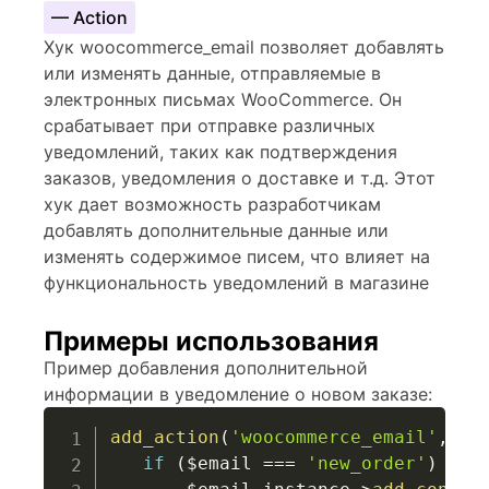
— Action
Хук woocommerce_email позволяет добавлять
или изменять данные, отправляемые в
электронных письмах WooCommerce. Он
срабатывает при отправке различных
уведомлений, таких как подтверждения
заказов, уведомления о доставке и т.д. Этот
хук дает возможность разработчикам
добавлять дополнительные данные или
изменять содержимое писем, что влияет на
функциональность уведомлений в магазине
Примеры использования
Пример добавления дополнительной
информации в уведомление о новом заказе:
add_action
(
'woocommerce_email'
,
fu
if
(
$email
===
'new_order'
)
{