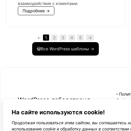
взаимодействие с клиентами.
Подробнее →
←
1
2
3
4
5
→
Все WordPress шаблоны →
- Поли
-
WordPress лаборатория
конфид
Оплата
и
Ещё один сайт на WordPress 💛
-
На сайте используются cookie!
возвра
Пользо
2021 — 2026
- Обратная связь
соглаш
-
Продолжая пользоваться этим сайтом, вы соглашаетесь н
Догово
использование cookie и обработку данных в соответствии