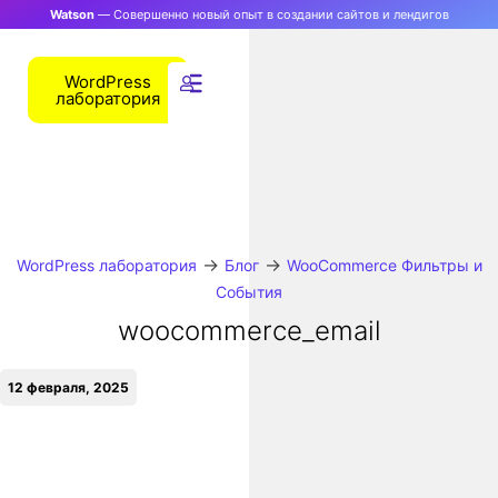
Watson
— Совершенно новый опыт в создании сайтов и лендигов
WordPress
лаборатория
→
→
WordPress лаборатория
Блог
WooCommerce Фильтры и
События
woocommerce_email
12 февраля, 2025