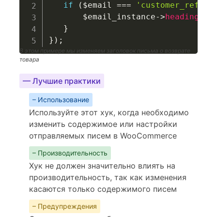
if
(
$email
===
'customer_refund
$email_instance
->
heading
=
}
}
)
;
В этом примере мы изменяем заголовок письма о возврате
товара
— Лучшие практики
– Использование
Используйте этот хук, когда необходимо
изменить содержимое или настройки
отправляемых писем в WooCommerce
– Производительность
Хук не должен значительно влиять на
производительность, так как изменения
касаются только содержимого писем
– Предупреждения