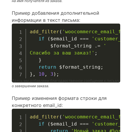
на имя получателя из заказа.
Пример добавления дополнительной
информации в текст письма:
add_filter
(
'woocommerce_email_form
if
(
$email_id
===
'customer_com
$format_string
.=
'

Спасибо за ваш заказ!'
;
}
return
$format_string
;
}
,
10
,
3
)
;
Здесь мы добавляем благодарственное сообщение к письму
о завершении заказа.
Пример изменения формата строки для
конкретного email_id:
add_filter
(
'woocommerce_email_form
if
(
$email_id
===
'customer_new
return
'Новый заказ #%order