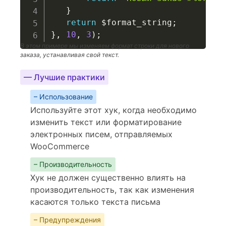
}
return
$format_string
;
}
,
10
,
3
)
;
В этом примере мы изменяем формат строки для нового
заказа, устанавливая свой текст.
— Лучшие практики
– Использование
Используйте этот хук, когда необходимо
изменить текст или форматирование
электронных писем, отправляемых
WooCommerce
– Производительность
Хук не должен существенно влиять на
производительность, так как изменения
касаются только текста письма
– Предупреждения