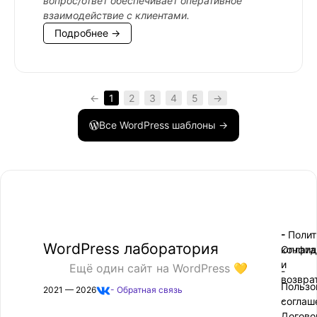
вопрос/ответ обеспечивает оперативное
взаимодействие с клиентами.
Подробнее →
←
1
2
3
4
5
→
Все WordPress шаблоны →
- Поли
-
WordPress лаборатория
конфид
Оплата
и
Ещё один сайт на WordPress 💛
-
возвра
Пользо
2021 — 2026
- Обратная связь
соглаш
-
Догово