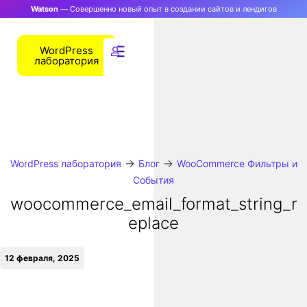
Watson
— Совершенно новый опыт в создании сайтов и лендигов
WordPress
лаборатория
→
→
WordPress лаборатория
Блог
WooCommerce Фильтры и
События
woocommerce_email_format_string_r
eplace
12 февраля, 2025