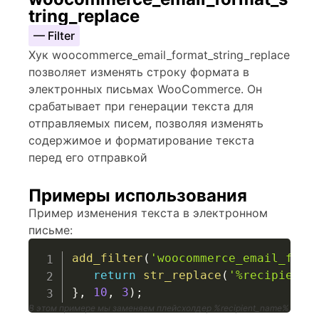
tring_replace
— Filter
Хук woocommerce_email_format_string_replace
позволяет изменять строку формата в
электронных письмах WooCommerce. Он
срабатывает при генерации текста для
отправляемых писем, позволяя изменять
содержимое и форматирование текста
перед его отправкой
Примеры использования
Пример изменения текста в электронном
письме:
add_filter
(
'woocommerce_email_form
return
str_replace
(
'%recipient_
}
,
10
,
3
)
;
В этом примере мы заменяем плейсхолдер %recipient_name%