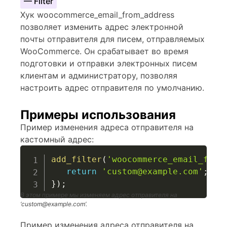
— Filter
Хук woocommerce_email_from_address
позволяет изменить адрес электронной
почты отправителя для писем, отправляемых
WooCommerce. Он срабатывает во время
подготовки и отправки электронных писем
клиентам и администратору, позволяя
настроить адрес отправителя по умолчанию.
Примеры использования
Пример изменения адреса отправителя на
кастомный адрес:
add_filter
(
'woocommerce_email_from
return
'custom@example.com'
;
}
)
;
В этом примере мы изменяем адрес отправителя на
‘custom@example.com’.
Пример изменения адреса отправителя на