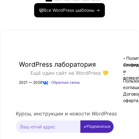
Все WordPress шаблоны →
- Поли
-
WordPress лаборатория
конфид
Оплата
и
Ещё один сайт на WordPress 💛
-
возвра
Пользо
2021 — 2026
- Обратная связь
соглаш
-
Догово
оферта
Курсы, инструкции и новости WordPress
Подписаться