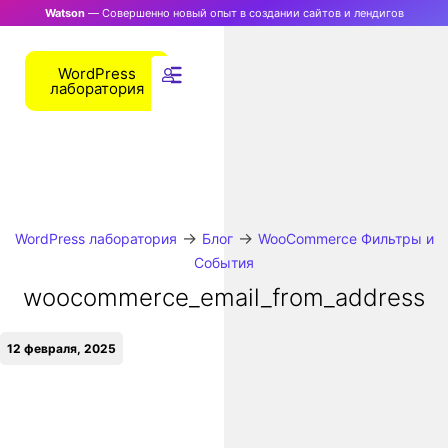
Watson
— Совершенно новый опыт в создании сайтов и лендигов
WordPress
лаборатория
→
→
WordPress лаборатория
Блог
WooCommerce Фильтры и
События
woocommerce_email_from_address
12 февраля, 2025