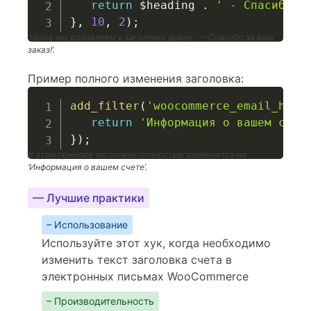
return
$heading
.
' - Спасибо з
}
,
10
,
2
)
;
Здесь мы добавляем к заголовку фразу ‘ — Спасибо за ваш
заказ!’.
Пример полного изменения заголовка:
add_filter
(
'woocommerce_email_head
return
'Информация о вашем счет
}
)
;
В этом примере заголовок полностью заменяется на
‘Информация о вашем счете’.
— Лучшие практики
– Использование
Используйте этот хук, когда необходимо
изменить текст заголовка счета в
электронных письмах WooCommerce
– Производительность