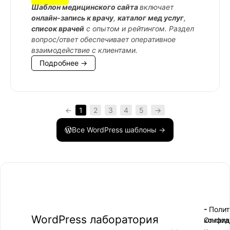
Шаблон медицинского сайта
включает
онлайн-запись к врачу
,
каталог мед услуг
,
список врачей
с опытом и рейтингом. Раздел
вопрос/ответ обеспечивает оперативное
взаимодействие с клиентами.
Подробнее →
←
1
2
3
4
5
→
Все WordPress шаблоны →
- Поли
-
WordPress лаборатория
конфид
Оплата