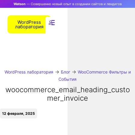
Watson
— Совершенно новый опыт в создании сайтов и лендигов
WordPress
лаборатория
→
→
WordPress лаборатория
Блог
WooCommerce Фильтры и
События
woocommerce_email_heading_custo
mer_invoice
12 февраля, 2025