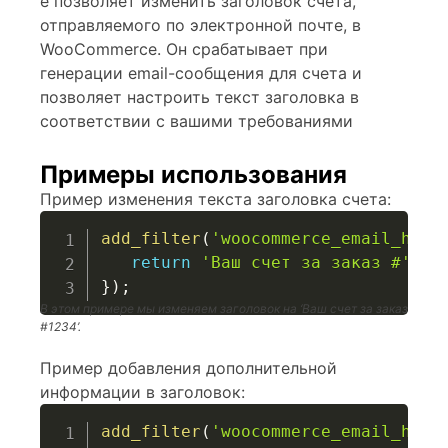
e позволяет изменить заголовок счета,
отправляемого по электронной почте, в
WooCommerce. Он срабатывает при
генерации email-сообщения для счета и
позволяет настроить текст заголовка в
соответствии с вашими требованиями
Примеры использования
Пример изменения текста заголовка счета:
add_filter
(
'woocommerce_email_head
return
'Ваш счет за заказ #'
.
}
)
;
В этом примере мы изменяем заголовок на ‘Ваш счет за заказ
#1234’.
Пример добавления дополнительной
информации в заголовок:
add_filter
(
'woocommerce_email_head