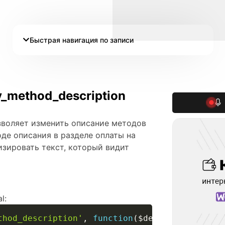
Быстрая навигация по записи
method_description
зволяет изменить описание методов
де описания в разделе оплаты на
изировать текст, который видит
l:
thod_description'
,
function
(
$description
,
$ga