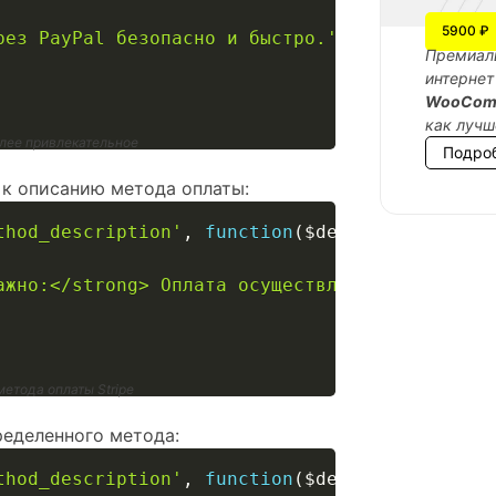
5900 ₽
рез PayPal безопасно и быстро.'
;
Премиаль
интернет
WooCom
как лучш
олее привлекательное
Подро
к описанию метода оплаты:
thod_description'
,
function
(
$description
,
$ga
ажно:</strong> Оплата осуществляется через за
етода оплаты Stripe
еделенного метода:
thod_description'
,
function
(
$description
,
$ga