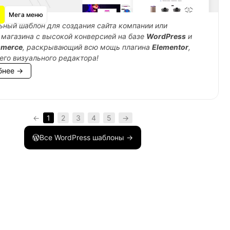
Мега меню
ный шаблон для создания сайта компании или
 магазина с высокой конверсией на базе
WordPress
и
merce
, раскрывающий всю мощь плагина
Elementor
,
его визуального редактора!
бнее →
teway_id
)
{
←
1
2
3
4
5
→
щищенное соединение.'
;
Все WordPress шаблоны →
teway_id
)
{