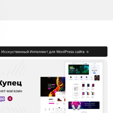
Исскуственный Интеллект для WordPress сайта →
teway_id
)
{