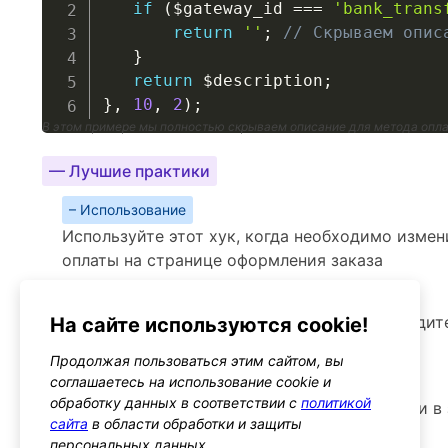
if
(
$gateway_id
===
'bank_trans
return
''
;
// Скрываем опис
}
return
$description
;
}
,
10
,
2
)
;
В этом примере мы полностью скрываем описание для метода опл
— Лучшие практики
– Использование
Используйте этот хук, когда необходимо изме
оплаты на странице оформления заказа
– Производительность
Хук не должен негативно влиять на производит
На сайте используются cookie!
касаются только текста
Продолжая пользоваться этим сайтом, вы
– Предупреждения
соглашаетесь на использование cookie и
обработку данных в соответствии с
политикой
Следите за тем, чтобы изменения не вводили в
сайта
в области обработки и защиты
правила использования платежных систем
персональных данных.