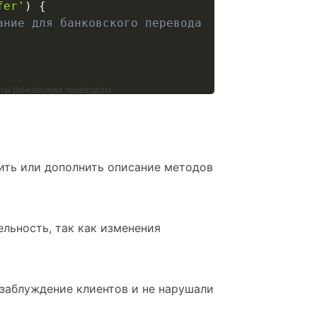
fer'
)
{
ание для банковского перевода
аты банковским переводом
нить или дополнить описание методов
ельность, так как изменения
 заблуждение клиентов и не нарушали