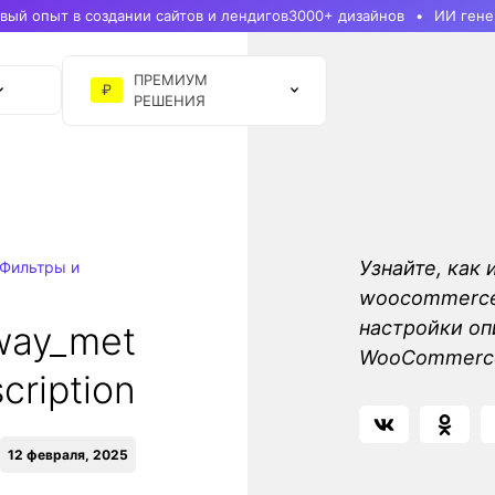
ый опыт в создании сайтов и лендигов
3000+ дизайнов
ИИ гене
ПРЕМИУМ
₽
РЕШЕНИЯ
Узнайте, как 
Фильтры и
woocommerce_
настройки оп
way_met
WooCommerc
cription
12 февраля, 2025