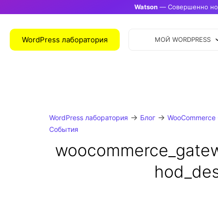
Watson
— Совершенно нов
WordPress лаборатория
МОЙ WORDPRESS
→
→
WordPress лаборатория
Блог
WooCommerce 
События
woocommerce_gate
hod_des