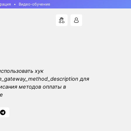
рация
Видео-обучение
использовать хук
gateway_method_description для
исания методов оплаты в
e