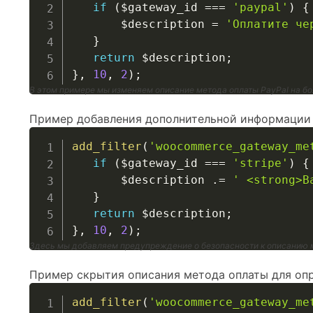
if
(
$gateway_id
===
'paypal'
)
{
$description
=
'Оплатите че
}
return
$description
;
}
,
10
,
2
)
;
В этом примере мы изменяем описание метода оплаты PayPal на б
Пример добавления дополнительной информации 
add_filter
(
'woocommerce_gateway_me
if
(
$gateway_id
===
'stripe'
)
{
$description
.=
' <strong>В
}
return
$description
;
}
,
10
,
2
)
;
Здесь мы добавляем предупреждение о безопасности к описанию м
Пример скрытия описания метода оплаты для опр
add_filter
(
'woocommerce_gateway_me