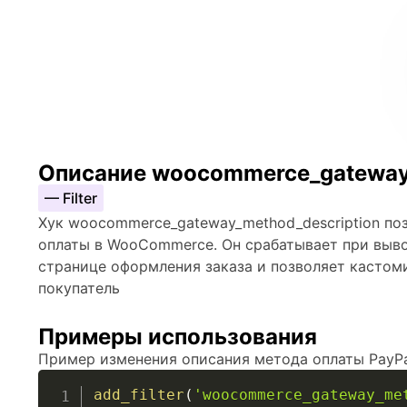
Описание woocommerce_gateway_
— Filter
Хук woocommerce_gateway_method_description по
оплаты в WooCommerce. Он срабатывает при выво
странице оформления заказа и позволяет кастом
покупатель
Примеры использования
Пример изменения описания метода оплаты PayPa
add_filter
(
'woocommerce_gateway_me