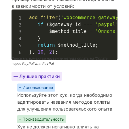
в зависимости от условий:
add_filter
(
'woocommerce_gateway_me
if
(
$gateway_id
===
'paypal'
)
{
$method_title
=
'Оплата чер
}
return
$method_title
;
}
,
10
,
2
)
;
Здесь мы изменяем название метода оплаты на ‘Оплата
через PayPal’ для PayPal
— Лучшие практики
– Использование
Используйте этот хук, когда необходимо
адаптировать названия методов оплаты
для улучшения пользовательского опыта
– Производительность
Хук не должен негативно влиять на