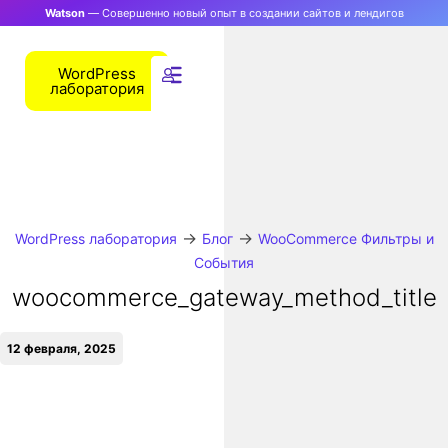
Watson
— Совершенно новый опыт в создании сайтов и лендигов
WordPress
лаборатория
→
→
WordPress лаборатория
Блог
WooCommerce Фильтры и
События
woocommerce_gateway_method_title
12 февраля, 2025