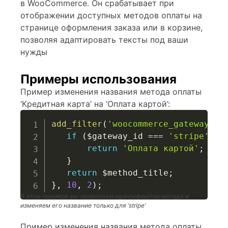
в WooCommerce. Он срабатывает при
отображении доступных методов оплаты на
странице оформления заказа или в корзине,
позволяя адаптировать тексты под ваши
нужды
Примеры использования
Пример изменения названия метода оплаты
‘Кредитная карта’ на ‘Оплата картой’:
add_filter
(
'woocommerce_gateway_me
if
(
$gateway_id
===
'stripe'
)
{
return
'Оплата картой'
;
}
return
$method_title
;
}
,
10
,
2
)
;
В этом примере мы проверяем идентификатор метода и
изменяем его название только для ‘stripe’
Пример изменения названия метода оплаты