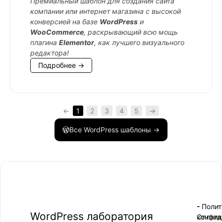
Премиальный шаблон для создания сайта
компании или интернет магазина с высокой
конверсией на базе
WordPress
и
WooCommerce
, раскрывающий всю мощь
плагина
Elementor
, как лучшего визуального
редактора!
Подробнее →
←
1
2
3
4
5
→
Все WordPress шаблоны →
- Поли
-
WordPress лаборатория
конфид
Оплата