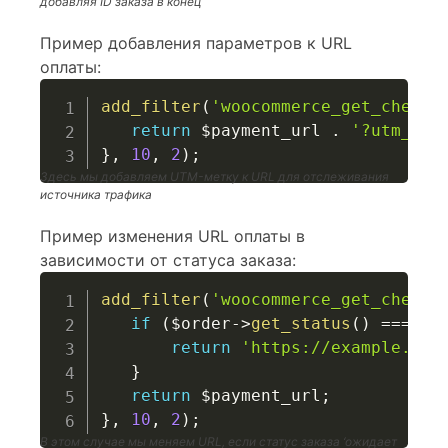
добавляя ID заказа в конец
Пример добавления параметров к URL
оплаты:
add_filter
(
'woocommerce_get_checko
return
$payment_url
.
'?utm_sou
}
,
10
,
2
)
;
Здесь мы добавляем UTM-метку к URL для отслеживания
источника трафика
Пример изменения URL оплаты в
зависимости от статуса заказа:
add_filter
(
'woocommerce_get_checko
if
(
$order
->
get_status
(
)
===
'p
return
'https://example.com
}
return
$payment_url
;
}
,
10
,
2
)
;
В этом случае мы меняем URL, если статус заказа ‘ожидает