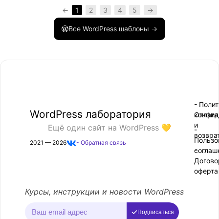
←
1
2
3
4
5
→
Все WordPress шаблоны →
- Поли
-
WordPress лаборатория
конфид
Оплата
и
Ещё один сайт на WordPress 💛
-
возвра
Пользо
2021 — 2026
- Обратная связь
соглаш
-
Догово
оферта
Курсы, инструкции и новости WordPress
Подписаться