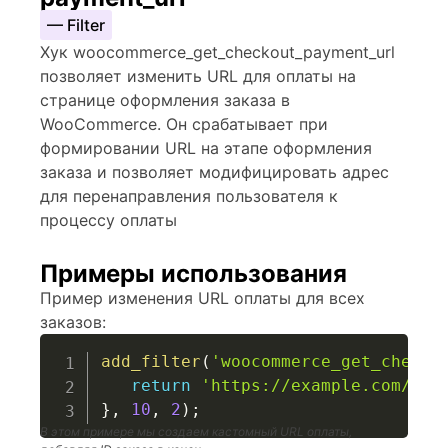
— Filter
Хук woocommerce_get_checkout_payment_url
позволяет изменить URL для оплаты на
странице оформления заказа в
WooCommerce. Он срабатывает при
формировании URL на этапе оформления
заказа и позволяет модифицировать адрес
для перенаправления пользователя к
процессу оплаты
Примеры использования
Пример изменения URL оплаты для всех
заказов:
add_filter
(
'woocommerce_get_checko
return
'https://example.com/cus
}
,
10
,
2
)
;
В этом примере мы создаем кастомный URL оплаты,