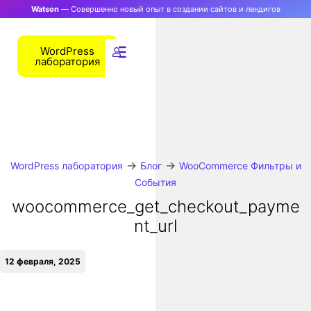
Watson
— Совершенно новый опыт в создании сайтов и лендигов
WordPress
лаборатория
→
→
WordPress лаборатория
Блог
WooCommerce Фильтры и
События
woocommerce_get_checkout_payme
nt_url
12 февраля, 2025