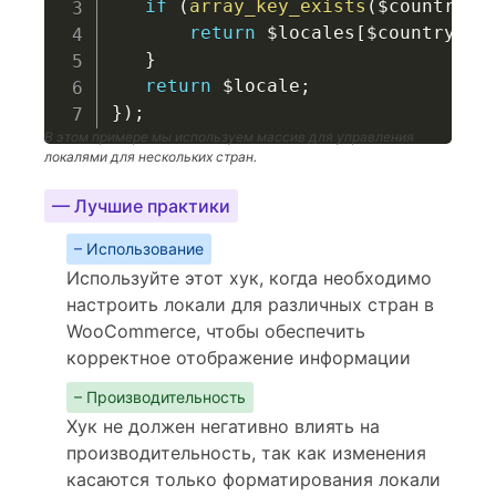
if
(
array_key_exists
(
$country
,
return
$locales
[
$country
]
;
}
return
$locale
;
}
)
;
В этом примере мы используем массив для управления
локалями для нескольких стран.
— Лучшие практики
– Использование
Используйте этот хук, когда необходимо
настроить локали для различных стран в
WooCommerce, чтобы обеспечить
корректное отображение информации
– Производительность
Хук не должен негативно влиять на
производительность, так как изменения
касаются только форматирования локали