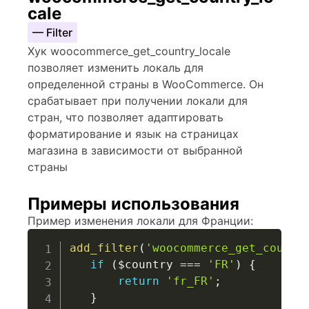
cale
— Filter
Хук woocommerce_get_country_locale
позволяет изменить локаль для
определенной страны в WooCommerce. Он
срабатывает при получении локали для
стран, что позволяет адаптировать
форматирование и язык на страницах
магазина в зависимости от выбранной
страны
Примеры использования
Пример изменения локали для Франции:
add_filter
(
'woocommerce_get_countr
if
(
$country
===
'FR'
)
{
return
'fr_FR'
;
}