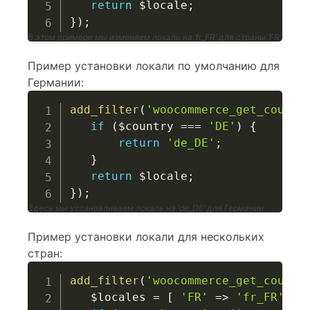
return
$locale
;
}
)
;
В этом примере мы изменяем локаль на ‘fr_FR’ для страны ‘FR’.
Пример установки локали по умолчанию для
Германии:
add_filter
(
'woocommerce_get_countr
if
(
$country
===
'DE'
)
{
return
'de_DE'
;
}
return
$locale
;
}
)
;
Здесь мы устанавливаем локаль на ‘de_DE’ для Германии.
Пример установки локали для нескольких
стран:
add_filter
(
'woocommerce_get_countr
$locales
=
[
'FR'
=>
'fr_FR'
,
'