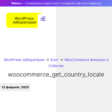
Watson
— Совершенно новый опыт в создании сайтов и лендигов
WordPress
лаборатория
→
→
WordPress лаборатория
Блог
WooCommerce Фильтры и
События
woocommerce_get_country_locale
12 февраля, 2025