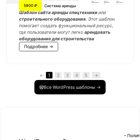
5900 ₽
Система аренды
Шаблон сайта аренды спецтехники
или
строительного оборудования
. Этот шаблон
помогает создать функциональный ресурс,
где пользователи могут легко
арендовать
оборудование для строительства
Подробнее →
←
1
2
3
4
5
→
Все WordPress шаблоны →
- Поли
-