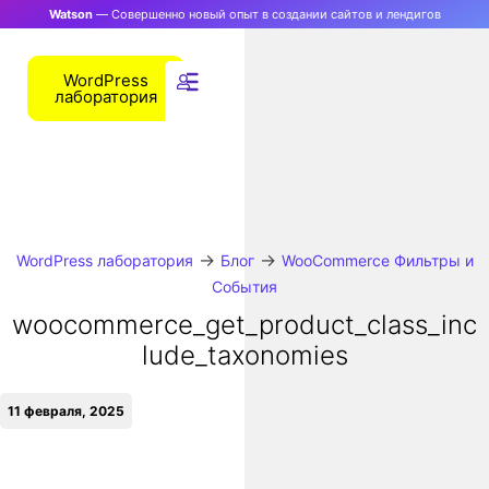
Watson
— Совершенно новый опыт в создании сайтов и лендигов
WordPress
лаборатория
→
→
WordPress лаборатория
Блог
WooCommerce Фильтры и
События
woocommerce_get_product_class_inc
lude_taxonomies
11 февраля, 2025