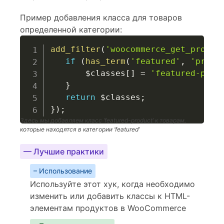
Пример добавления класса для товаров
определенной категории:
add_filter
(
'woocommerce_get_produc
if
(
has_term
(
'featured'
,
'produ
$classes
[
]
=
'featured-prod
}
return
$classes
;
}
)
;
Здесь мы добавляем класс ‘featured-product’ к товарам,
которые находятся в категории ‘featured’
— Лучшие практики
– Использование
Используйте этот хук, когда необходимо
изменить или добавить классы к HTML-
элементам продуктов в WooCommerce