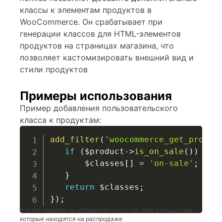
классы к элементам продуктов в
WooCommerce. Он срабатывает при
генерации классов для HTML-элементов
продуктов на страницах магазина, что
позволяет кастомизировать внешний вид и
стили продуктов
Примеры использования
Пример добавления пользовательского
класса к продуктам:
add_filter
(
'woocommerce_get_produc
if
(
$product
->
is_on_sale
(
)
)
{
$classes
[
]
=
'on-sale'
;
}
return
$classes
;
}
)
;
В этом примере мы добавляем класс ‘on-sale’ к продуктам,
которые находятся на распродаже