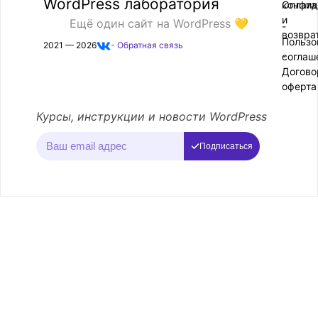
WordPress лаборатория
конфид
Оплата
и
Ещё один сайт на WordPress 💛
-
возвра
Пользо
2021 — 2026
- Обратная связь
соглаш
-
Догово
оферта
Курсы, инструкции и новости WordPress
Подписаться