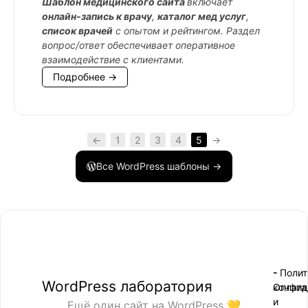
Шаблон медицинского сайта
включает
онлайн-запись к врачу
,
каталог мед услуг
,
список врачей
с опытом и рейтингом. Раздел
вопрос/ответ обеспечивает оперативное
взаимодействие с клиентами.
Подробнее →
←
1
2
3
4
5
→
Все WordPress шаблоны →
- Поли
-
WordPress лаборатория
конфид
Оплата
и
Ещё один сайт на WordPress 💛