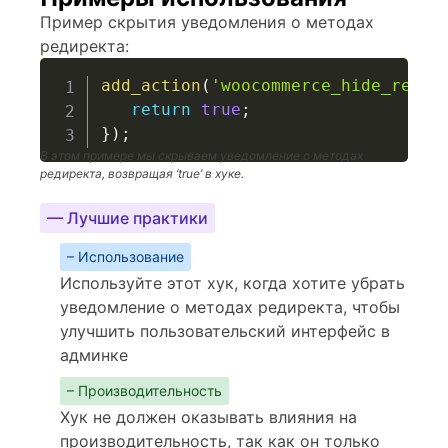
Пример скрытия уведомления о методах
редиректа:
add_action
(
'woocommerce_hide_redir
return
true
;
}
)
;
В этом примере мы скрываем уведомление о методах
редиректа, возвращая ‘true’ в хуке.
— Лучшие практики
– Использование
Используйте этот хук, когда хотите убрать
уведомление о методах редиректа, чтобы
улучшить пользовательский интерфейс в
админке
– Производительность
Хук не должен оказывать влияния на
производительность, так как он только