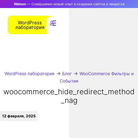
Watson
— Совершенно новый опыт в создании сайтов и лендигов
WordPress
лаборатория
→
→
WordPress лаборатория
Блог
WooCommerce Фильтры и
События
woocommerce_hide_redirect_method
_nag
12 февраля, 2025