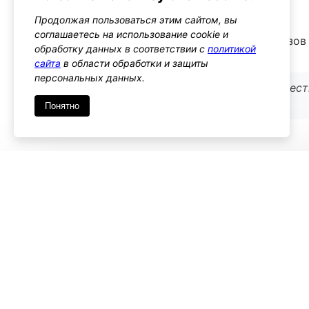
Тип: filter
Продолжая пользоваться этим сайтом, вы
соглашаетесь на использование cookie и
Этот хук позволяет изменить количество заказов
обработку данных в соответствии с
политикой
администрирования
сайта
в области обработки и защиты
персональных данных.
Используйте его, если нужно изменять количест
статуса
Понятно
Имя
*
Emai
Комментарий