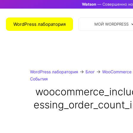
Watson
— Совершенно нов
WordPress лаборатория
МОЙ WORDPRESS
→
→
WordPress лаборатория
Блог
WooCommerce 
События
woocommerce_inclu
essing_order_count_