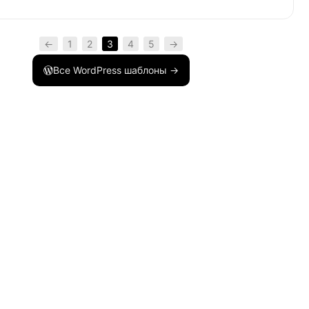
←
1
2
3
4
5
→
Все WordPress шаблоны →