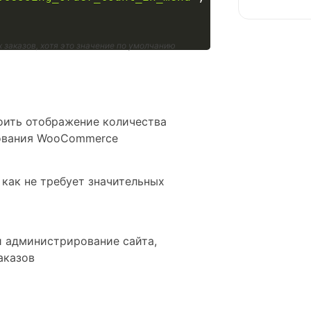
заказов, хотя это значение по умолчанию
роить отображение количества
рования WooCommerce
 как не требует значительных
и администрирование сайта,
аказов