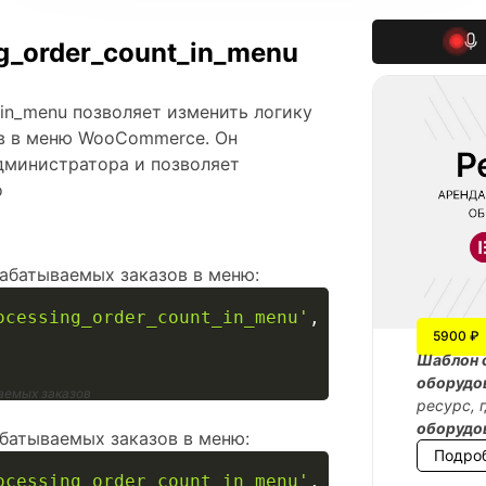
g_order_count_in_menu
_in_menu позволяет изменить логику
в в меню WooCommerce. Он
дминистратора и позволяет
о
абатываемых заказов в меню:
ocessing_order_count_in_menu'
,
function
(
$incl
5900 ₽
Шаблон 
оборудо
аемых заказов
ресурс, 
оборудо
батываемых заказов в меню:
Подро
ocessing_order_count_in_menu'
,
function
(
$incl