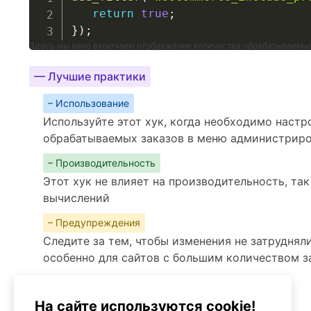
return
true
;
}
)
;
Здесь мы явно включаем отображение количества обрабатываемых 
— Лучшие практики
– Использование
Используйте этот хук, когда необходимо наст
обрабатываемых заказов в меню администри
– Производительность
Этот хук не влияет на производительность, так
вычислений
– Предупреждения
Следите за тем, чтобы изменения не затруднял
особенно для сайтов с большим количеством з
Альтернативы
woocommerce_admin_order_count
На сайте используются cookie!