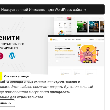
Исскуственный Интеллект для WordPress сайта →
ude
)
{
Система аренды
сайта аренды спецтехники
или
строительного
вания
. Этот шаблон помогает создать функциональный
где пользователи могут легко
арендовать
вание для строительства
бнее →
ude
)
{