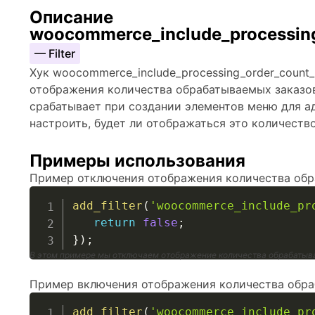
Описание
woocommerce_include_processin
— Filter
Хук woocommerce_include_processing_order_count
отображения количества обрабатываемых заказо
срабатывает при создании элементов меню для а
настроить, будет ли отображаться это количеств
Примеры использования
Пример отключения отображения количества обр
add_filter
(
'woocommerce_include_pr
return
false
;
}
)
;
В этом примере мы отключаем отображение количества обрабатыв
Пример включения отображения количества обра
add_filter
(
'woocommerce_include_pr