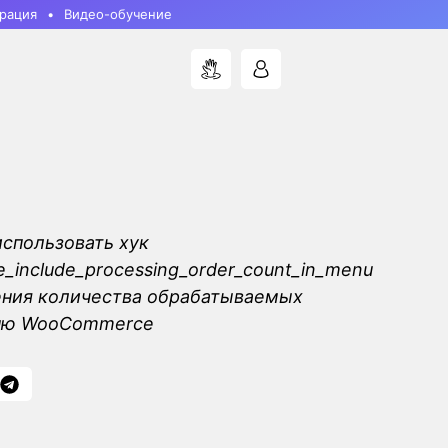
рация
Видео-обучение
использовать хук
include_processing_order_count_in_menu
ения количества обрабатываемых
еню WooCommerce