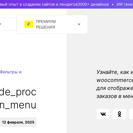
ый опыт в создании сайтов и лендигов
3000+ дизайнов
ИИ гене
ПРЕМИУМ
₽
РЕШЕНИЯ
Узнайте, как 
Фильтры и
woocommerce_
для отображ
de_proc
заказов в м
in_menu
12 февраля, 2025