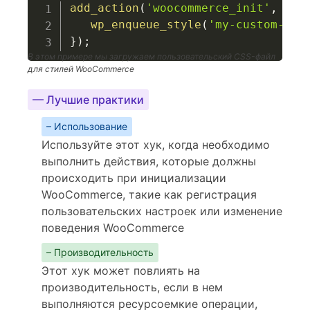
add_action
(
'woocommerce_init'
,
fun
wp_enqueue_style
(
'my-custom-sty
}
)
;
В этом примере мы загружаем пользовательский CSS-файл
для стилей WooCommerce
— Лучшие практики
– Использование
Используйте этот хук, когда необходимо
выполнить действия, которые должны
происходить при инициализации
WooCommerce, такие как регистрация
пользовательских настроек или изменение
поведения WooCommerce
– Производительность
Этот хук может повлиять на
производительность, если в нем
выполняются ресурсоемкие операции,