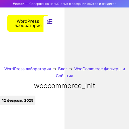
Watson
— Совершенно новый опыт в создании сайтов и лендигов
WordPress
лаборатория
→
→
WordPress лаборатория
Блог
WooCommerce Фильтры и
События
woocommerce_init
12 февраля, 2025