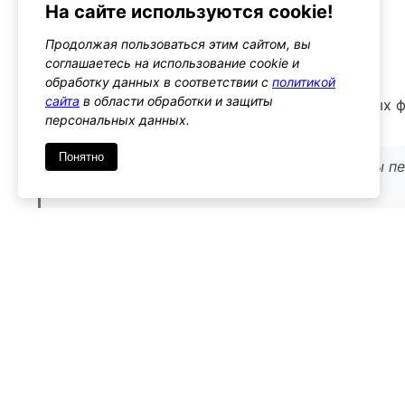
На сайте используются cookie!
Альтернативы
woocommerce_checkout_process
Продолжая пользоваться этим сайтом, вы
Тип: action
соглашаетесь на использование cookie и
обработку данных в соответствии с
политикой
сайта
в области обработки и защиты
Этот хук срабатывает перед обработкой данных 
персональных данных.
позволяет выполнять валидацию данных
Понятно
Используйте его для проверки данных формы п
заказа
woocommerce_thankyou
Тип: action
Этот хук срабатывает после завершения оформле
действия после успешной покупки
Используйте его для выполнения действий посл
таких как отправка уведомлений