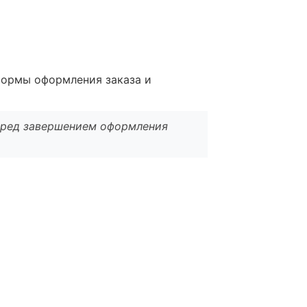
формы оформления заказа и
еред завершением оформления
ния заказа и позволяет выполнять
е завершения оформления заказа,