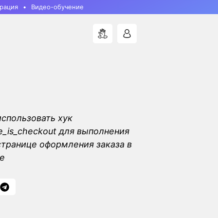
рация
Видео-обучение
использовать хук
is_checkout для выполнения
странице оформления заказа в
e