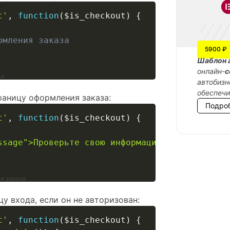
t'
,
function
(
$is_checkout
)
{
рмления заказа
5900 ₽
Шаблон 
онлайн-
с
за
автобизн
обеспеч
аницу оформления заказа:
Подро
t'
,
function
(
$is_checkout
)
{
ssage">Проверьте свою информацию перед заверш
я заказа
у входа, если он не авторизован:
t'
,
function
(
$is_checkout
)
{