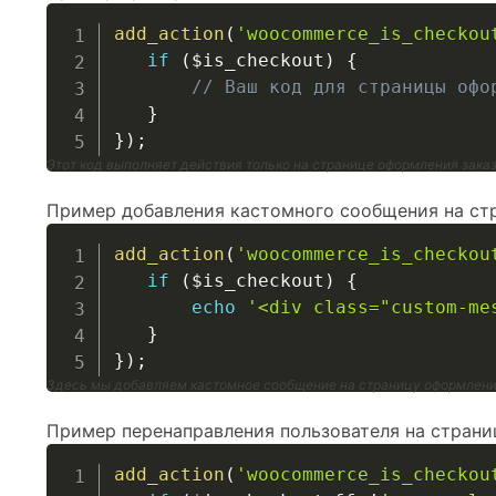
add_action
(
'woocommerce_is_checkou
if
(
$is_checkout
)
{
// Ваш код для страницы офо
}
}
)
;
Этот код выполняет действия только на странице оформления зака
Пример добавления кастомного сообщения на стр
add_action
(
'woocommerce_is_checkou
if
(
$is_checkout
)
{
echo
'<div class="custom-me
}
}
)
;
Здесь мы добавляем кастомное сообщение на страницу оформлени
Пример перенаправления пользователя на страниц
add_action
(
'woocommerce_is_checkou