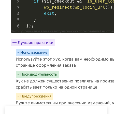
if
(
$is_checkout
&&
!
is_user_lo
wp_redirect
(
wp_login_url
(
)
)
exit
;
}
}
)
;
Этот код перенаправляет неавторизованных пользователей на стра
— Лучшие практики
– Использование
Используйте этот хук, когда вам необходимо в
странице оформления заказа
– Производительность
Хук не должен существенно повлиять на произв
срабатывает только на одной странице
– Предупреждения
Будьте внимательны при внесении изменений, 
оформления заказа