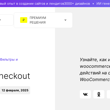
ый опыт в создании сайтов и лендигов
3000+ дизайнов
ИИ гене
ПРЕМИУМ
₽
РЕШЕНИЯ
Узнайте, как 
Фильтры и
woocommerce_
действий на 
heckout
WooCommerc
12 февраля, 2025