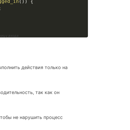
gged_in
(
)
)
{
;
ницу входа
ыполнить действия только на
одительность, так как он
чтобы не нарушить процесс