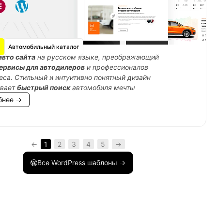
Автомобильный каталог
авто сайта
на русском языке, преображающий
ервисы для автодилеров
и профессионалов
еса. Стильный и интуитивно понятный дизайн
ивает
быстрый поиск
автомобиля мечты
бнее →
ением заказа</div>'
;
←
1
2
3
4
5
→
Все WordPress шаблоны →