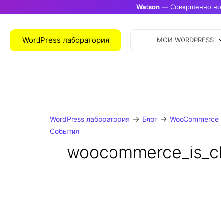
Watson
— Совершенно нов
WordPress лаборатория
МОЙ WORDPRESS
→
→
WordPress лаборатория
Блог
WooCommerce 
События
woocommerce_is_c