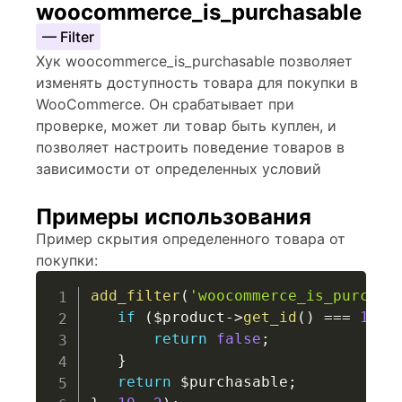
woocommerce_is_purchasable
— Filter
Хук woocommerce_is_purchasable позволяет
изменять доступность товара для покупки в
WooCommerce. Он срабатывает при
проверке, может ли товар быть куплен, и
позволяет настроить поведение товаров в
зависимости от определенных условий
Примеры использования
Пример скрытия определенного товара от
покупки:
add_filter
(
'woocommerce_is_purchas
if
(
$product
->
get_id
(
)
===
123
)
return
false
;
}
return
$purchasable
;