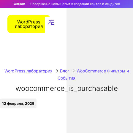
Watson
— Совершенно новый опыт в создании сайтов и лендигов
WordPress
лаборатория
→
→
WordPress лаборатория
Блог
WooCommerce Фильтры и
События
woocommerce_is_purchasable
12 февраля, 2025