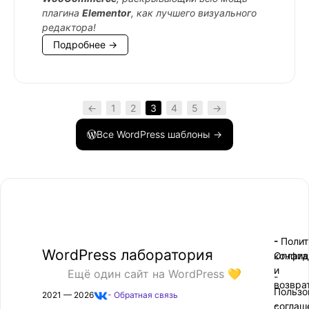
плагина
Elementor
, как лучшего визуального
редактора!
Подробнее →
←
1
2
3
4
5
→
Все WordPress шаблоны →
- Поли
-
WordPress лаборатория
конфид
Оплата
и
Ещё один сайт на WordPress 💛
-
возвра
Пользо
2021 — 2026
- Обратная связь
соглаш
-