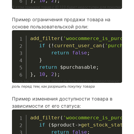
}
,
10
,
2
)
;
В этом примере товар с ID 123 будет недоступен для покупки
Пример ограничения продажи товара на
основе пользовательской роли:
add_filter
(
'woocommerce_is_purchas
if
(
!
current_user_can
(
'purchase
return
false
;
}
return
$purchasable
;
}
,
10
,
2
)
;
Здесь мы проверяем, имеет ли пользователь определенную
роль перед тем, как разрешить покупку товара
Пример изменения доступности товара в
зависимости от его статуса:
add_filter
(
'woocommerce_is_purchas
if
(
$product
->
get_stock_status
(
return
false
;